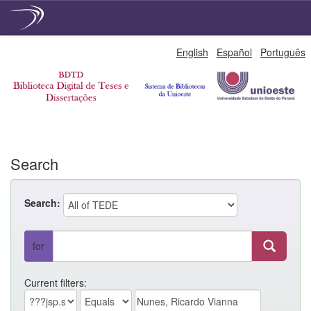
Skip
English
Español
Português
navigation
Search
Search:
for
Current filters: