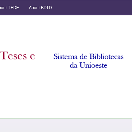
out TEDE
About BDTD