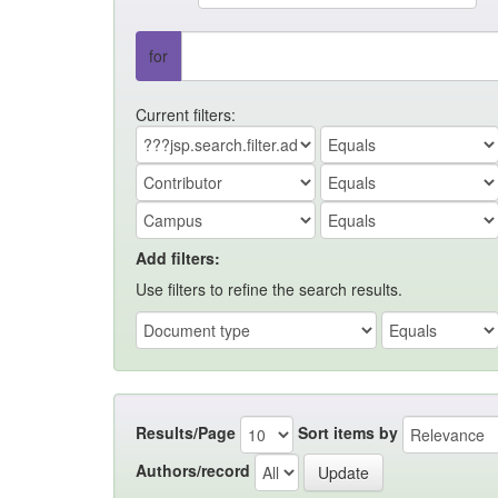
for
Current filters:
Add filters:
Use filters to refine the search results.
Results/Page
Sort items by
Authors/record