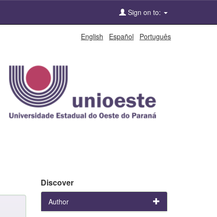
Sign on to:
English
Español
Português
Discover
Author