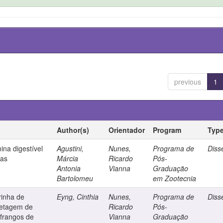
previous
1
Author(s)
Orientador
Program
Typ
nina digestível
Agustini,
Nunes,
Programa de
Diss
das
Márcia
Ricardo
Pós-
Antonia
Vianna
Graduação
Bartolomeu
em Zootecnia
rinha de
Eyng, Cinthia
Nunes,
Programa de
Diss
iletagem de
Ricardo
Pós-
 frangos de
Vianna
Graduação