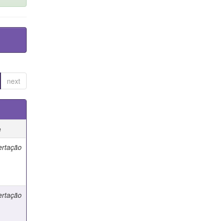
next
e
ertação
ertação