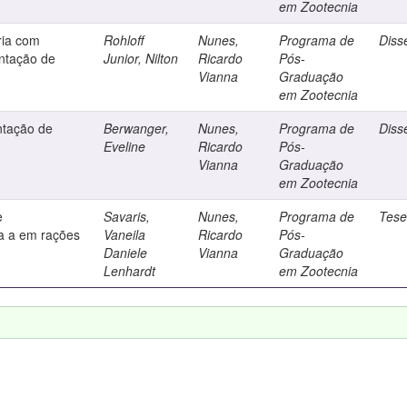
em Zootecnia
ria com
Rohloff
Nunes,
Programa de
Diss
entação de
Junior, Nilton
Ricardo
Pós-
Vianna
Graduação
em Zootecnia
ntação de
Berwanger,
Nunes,
Programa de
Diss
Eveline
Ricardo
Pós-
Vianna
Graduação
em Zootecnia
e
Savaris,
Nunes,
Programa de
Tes
a a em rações
Vaneila
Ricardo
Pós-
Daniele
Vianna
Graduação
Lenhardt
em Zootecnia