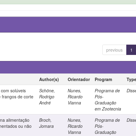
previous
1
Author(s)
Orientador
Program
Typ
a com solúveis
Schöne,
Nunes,
Programa de
Diss
 frangos de corte
Rodrigo
Ricardo
Pós-
André
Vianna
Graduação
em Zootecnia
 na alimentação
Broch,
Nunes,
Programa de
Diss
ementados ou não
Jomara
Ricardo
Pós-
Vianna
Graduação