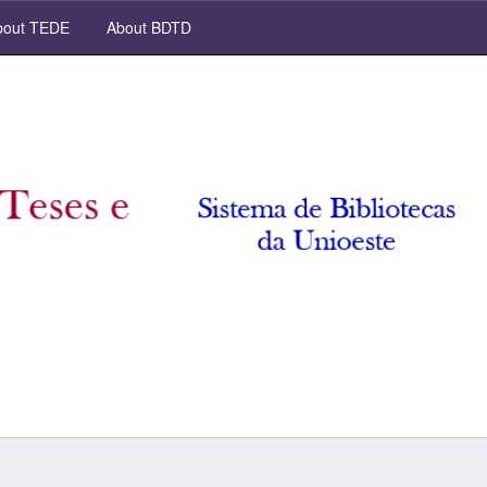
out TEDE
About BDTD