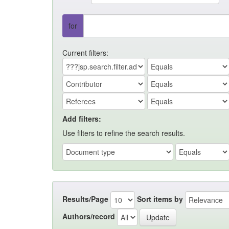
for
Current filters:
Add filters:
Use filters to refine the search results.
Results/Page
Sort items by
Authors/record