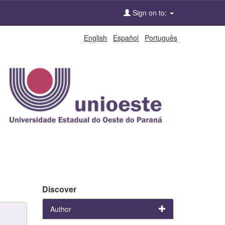
Sign on to:
English
Español
Português
Discover
Author