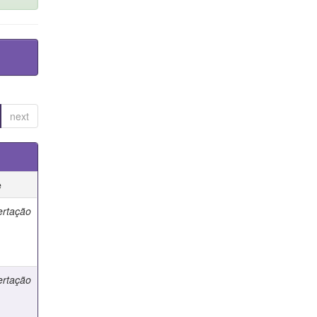
next
e
ertação
ertação