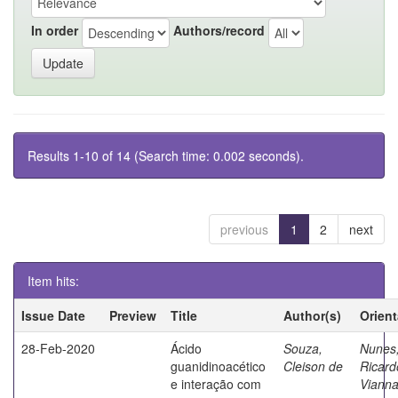
In order
Authors/record
Results 1-10 of 14 (Search time: 0.002 seconds).
previous
1
2
next
Item hits:
Issue Date
Preview
Title
Author(s)
Orien
28-Feb-2020
Ácido
Souza,
Nunes
guanidinoacético
Cleison de
Ricard
e interação com
Viann