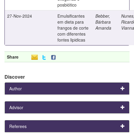
posbiótico
27-Nov-2024
Emulsificantes
Bebber,
Nunes
em dieta para
Bárbara
Ricard
frangos de corte
Amanda
Viann
com diferentes
fontes lipidicas
Share
Discover
Author
Advisor
Referees