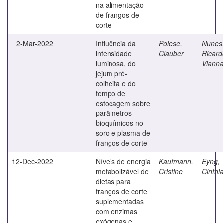
na alimentação
de frangos de
corte
2-Mar-2022
Influência da
Polese,
Nunes
intensidade
Clauber
Ricard
luminosa, do
Viann
jejum pré-
colheita e do
tempo de
estocagem sobre
parâmetros
bioquímicos no
soro e plasma de
frangos de corte
12-Dec-2022
Níveis de energia
Kaufmann,
Eyng,
metabolizável de
Cristine
Cinthi
dietas para
frangos de corte
suplementadas
com enzimas
exógenas e