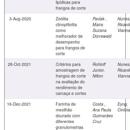
lipídicas para
frangos de corte
3-Aug-2020
Zeólita
Pavlak ,
Nunes
clinoptilolita
Maira
Ricard
como
Suzana
Viann
melhorador de
Dürrewald
desempenho
para frangos de
corte
28-Oct-2021
Critérios para
Rohloff
Nunes
amostragem de
Junior,
Ricard
frangos de corte
Nilton
Viann
na avaliação do
rendimento de
carcaça e cortes
16-Dec-2021
Farinha de
Costa ,
Eyng,
mexilhão
Ana Paula
Cinthi
dourado com
Guimarães
diferentes
Cruz
granulometrias