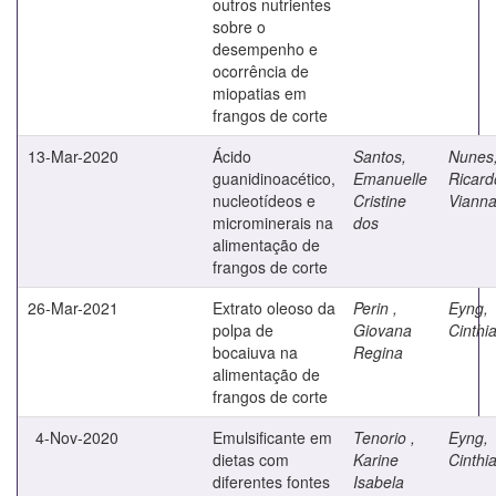
outros nutrientes
sobre o
desempenho e
ocorrência de
miopatias em
frangos de corte
13-Mar-2020
Ácido
Santos,
Nunes
guanidinoacético,
Emanuelle
Ricard
nucleotídeos e
Cristine
Viann
microminerais na
dos
alimentação de
frangos de corte
26-Mar-2021
Extrato oleoso da
Perin ,
Eyng,
polpa de
Giovana
Cinthi
bocaiuva na
Regina
alimentação de
frangos de corte
4-Nov-2020
Emulsificante em
Tenorio ,
Eyng,
dietas com
Karine
Cinthi
diferentes fontes
Isabela