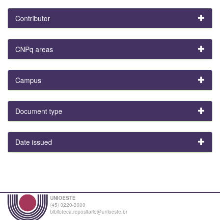
Contributor
CNPq areas
Campus
Document type
Date issued
UNIOESTE
(45) 3220-3000
biblioteca.repositorio@unioeste.br