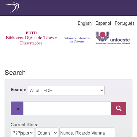
Skip
English
Español
Português
navigation
Search
Search:
for
Current filters: