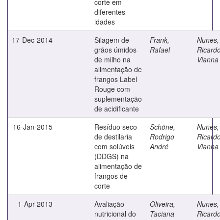
corte em
diferentes
idades
17-Dec-2014
Silagem de
Frank,
Nunes,
grãos úmidos
Rafael
Ricard
de milho na
Vianna
alimentação de
frangos Label
Rouge com
suplementação
de acidificante
16-Jan-2015
Resíduo seco
Schöne,
Nunes,
de destilaria
Rodrigo
Ricard
com solúveis
André
Vianna
(DDGS) na
alimentação de
frangos de
corte
1-Apr-2013
Avaliação
Oliveira,
Nunes,
nutricional do
Taciana
Ricard