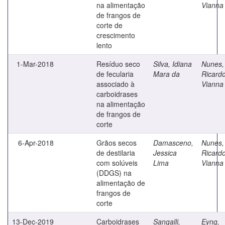
na alimentação
Vianna
de frangos de
corte de
crescimento
lento
1-Mar-2018
Resíduo seco
Silva, Idiana
Nunes,
de fecularia
Mara da
Ricard
associado à
Vianna
carboidrases
na alimentação
de frangos de
corte
6-Apr-2018
Grãos secos
Damasceno,
Nunes,
de destilaria
Jessica
Ricard
com solúveis
Lima
Vianna
(DDGS) na
alimentação de
frangos de
corte
13-Dec-2019
Carboidrases
Sangalli,
Eyng,