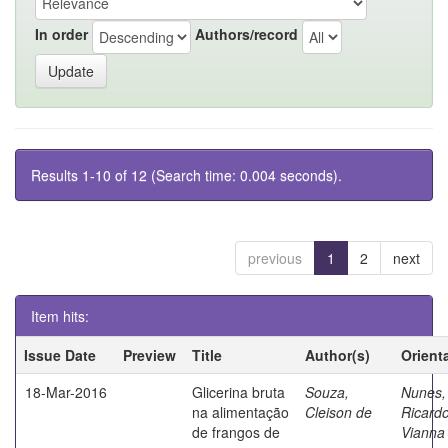
In order
Authors/record
Results 1-10 of 12 (Search time: 0.004 seconds).
previous
1
2
next
Item hits:
Issue Date
Preview
Title
Author(s)
Orient
18-Mar-2016
Glicerina bruta
Souza,
Nunes,
na alimentação
Cleison de
Ricard
de frangos de
Vianna