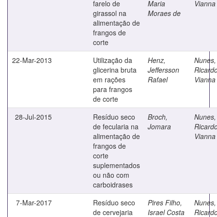
farelo de
Maria
Vianna
girassol na
Moraes de
alimentação de
frangos de
corte
22-Mar-2013
Utilização da
Henz,
Nunes,
glicerina bruta
Jeffersson
Ricard
em rações
Rafael
Vianna
para frangos
de corte
28-Jul-2015
Resíduo seco
Broch,
Nunes,
de fecularia na
Jomara
Ricard
alimentação de
Vianna
frangos de
corte
suplementados
ou não com
carboidrases
7-Mar-2017
Resíduo seco
Pires Filho,
Nunes,
de cervejaria
Israel Costa
Ricard