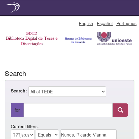
Skip
English
Español
Português
navigation
Search
Search:
for
Current filters: