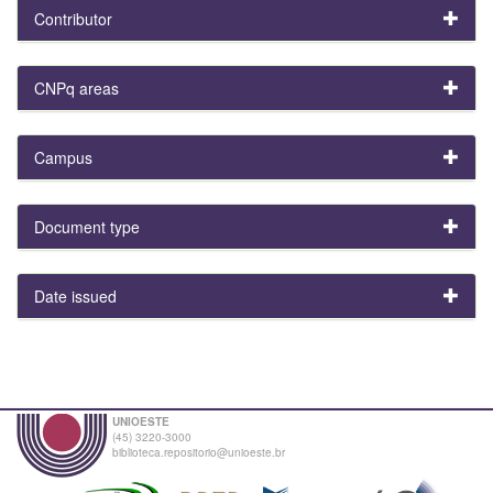
Contributor
CNPq areas
Campus
Document type
Date issued
UNIOESTE
(45) 3220-3000
biblioteca.repositorio@unioeste.br