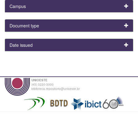
Campus
Document type
Date issued
UNIOESTE
(45) 3220-3000
biblioteca.repositorio@unioeste.br