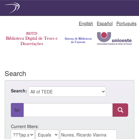
Skip
English
Español
Português
navigation
Search
Search:
for
Current filters: