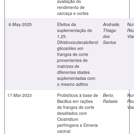
avaliação do
rendimento de
carcaça e cortes
6-May-2025
Efeitos da
Andrade,
Nun
suplementação de
Thiago
Ric
1,25-
dos
Via
Dihidroxicolecalciferol
Santos
glicosídeo em
frangos de corte
provenientes de
matrizes de
diferentes idades
suplementadas com
o mesmo aditivo
17-Mar-2023
Probióticos à base de
Berto,
Nun
Bacillus em rações
Rafaela
Ric
de frangos de corte
Via
desafiados com
Clostridium
perfringens e Eimeria
vacinal