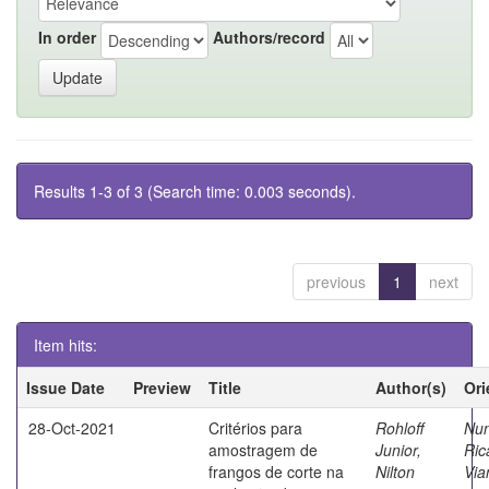
In order
Authors/record
Results 1-3 of 3 (Search time: 0.003 seconds).
previous
1
next
Item hits:
Issue Date
Preview
Title
Author(s)
Ori
28-Oct-2021
Critérios para
Rohloff
Nun
amostragem de
Junior,
Ric
frangos de corte na
Nilton
Via