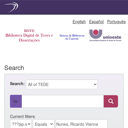
Skip
English
Español
Português
navigation
Search
Search:
for
Current filters: