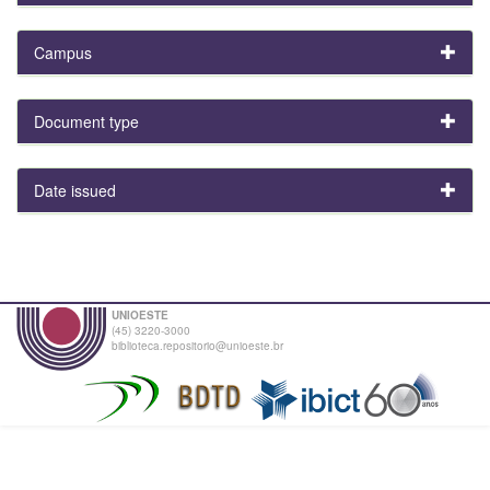
Campus
Document type
Date issued
UNIOESTE
(45) 3220-3000
biblioteca.repositorio@unioeste.br