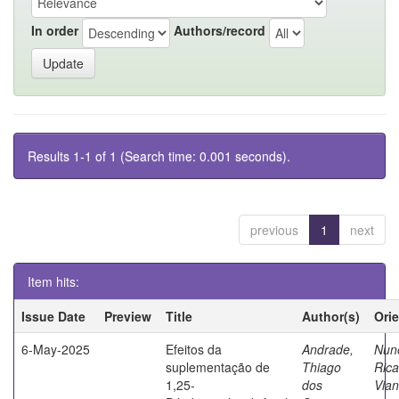
In order
Authors/record
Results 1-1 of 1 (Search time: 0.001 seconds).
previous
1
next
Item hits:
Issue Date
Preview
Title
Author(s)
Ori
6-May-2025
Efeitos da
Andrade,
Nun
suplementação de
Thiago
Rica
1,25-
dos
Via