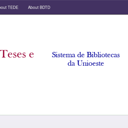
out TEDE
About BDTD