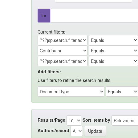
for
Current filters:
Add filters:
Use filters to refine the search results.
Results/Page
Sort items by
Authors/record