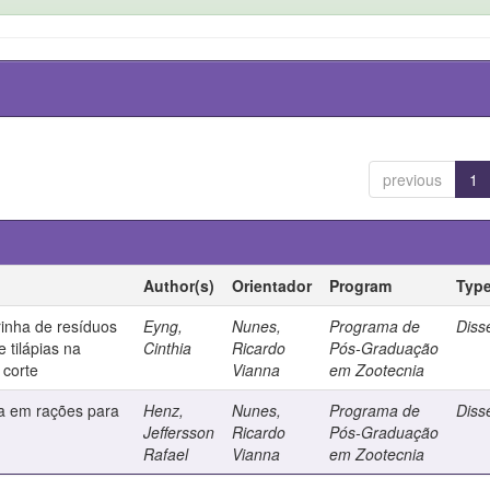
previous
1
Author(s)
Orientador
Program
Typ
arinha de resíduos
Eyng,
Nunes,
Programa de
Diss
e tilápias na
Cinthia
Ricardo
Pós-Graduação
 corte
Vianna
em Zootecnia
uta em rações para
Henz,
Nunes,
Programa de
Diss
Jeffersson
Ricardo
Pós-Graduação
Rafael
Vianna
em Zootecnia