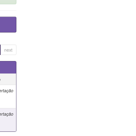
next
e
ertação
ertação