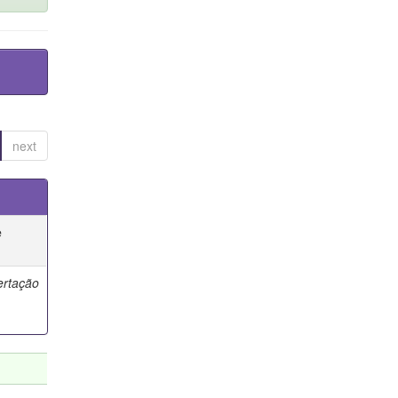
next
e
ertação