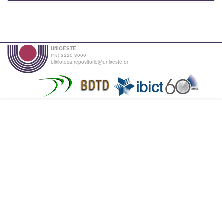
UNIOESTE
(45) 3220-3000
biblioteca.repositorio@unioeste.br