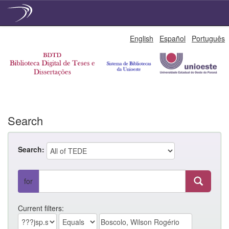
Skip
English
Español
Português
navigation
Search
Search:
for
Current filters: