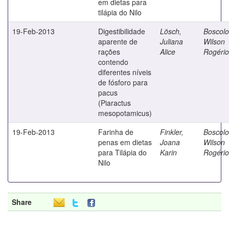
em dietas para
tilápia do Nilo
19-Feb-2013
Digestibilidade
Lösch,
Boscolo
aparente de
Juliana
Wilson
rações
Alice
Rogério
contendo
diferentes níveis
de fósforo para
pacus
(Piaractus
mesopotamicus)
19-Feb-2013
Farinha de
Finkler,
Boscolo
penas em dietas
Joana
Wilson
para Tilápia do
Karin
Rogério
Nilo
Share