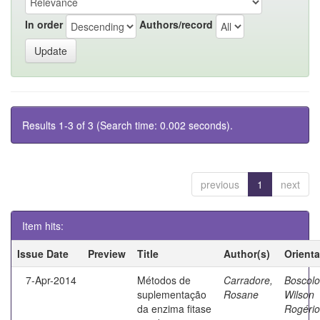
In order
Authors/record
Results 1-3 of 3 (Search time: 0.002 seconds).
previous
1
next
Item hits:
Issue Date
Preview
Title
Author(s)
Orient
7-Apr-2014
Métodos de
Carradore,
Boscolo
suplementação
Rosane
Wilson
da enzima fitase
Rogério