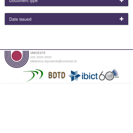
Document type
Date issued
UNIOESTE
(45) 3220-3000
biblioteca.repositorio@unioeste.br