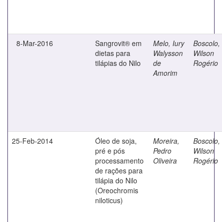
8-Mar-2016
Sangrovit® em
Melo, Iury
Boscolo,
dietas para
Walysson
Wilson
tilápias do Nilo
de
Rogério
Amorim
25-Feb-2014
Óleo de soja,
Moreira,
Boscolo,
pré e pós
Pedro
Wilson
processamento
Oliveira
Rogério
de rações para
tilápia do Nilo
(Oreochromis
niloticus)