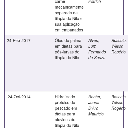
carne
Potrich
mecanicamente
separada da
tilápia do Nilo e
sua aplicação
em empanados
24-Feb-2017
Óleo de palma
Alves,
Boscolo,
em dietas para
Luiz
Wilson
pós-larvas de
Fernando
Rogério
tilápia do Nilo
de Souza
24-Oct-2014
Hidrolisado
Rocha,
Boscolo,
proteico de
Joana
Wilson
pescado em
D'Arc
Rogério
dietas para
Mauricio
alevinos de
tilápia do Nilo