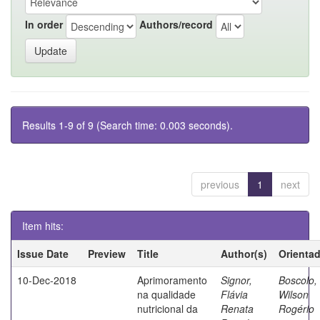
In order
Authors/record
Results 1-9 of 9 (Search time: 0.003 seconds).
previous
1
next
Item hits:
Issue Date
Preview
Title
Author(s)
Orienta
10-Dec-2018
Aprimoramento
Signor,
Boscolo,
na qualidade
Flávia
Wilson
nutricional da
Renata
Rogério