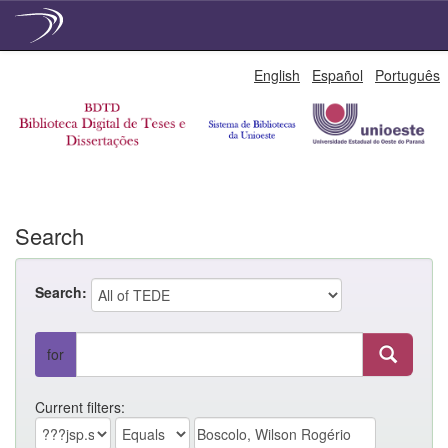
Skip
English
Español
Português
navigation
Search
Search:
for
Current filters: