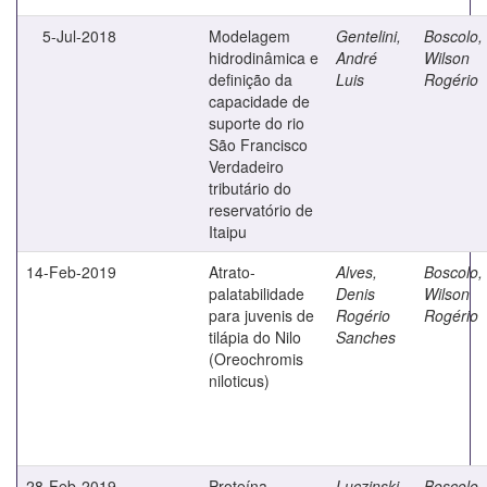
5-Jul-2018
Modelagem
Gentelini,
Boscolo,
hidrodinâmica e
André
Wilson
definição da
Luis
Rogério
capacidade de
suporte do rio
São Francisco
Verdadeiro
tributário do
reservatório de
Itaipu
14-Feb-2019
Atrato-
Alves,
Boscolo,
palatabilidade
Denis
Wilson
para juvenis de
Rogério
Rogério
tilápia do Nilo
Sanches
(Oreochromis
niloticus)
28-Feb-2019
Proteína
Luczinski,
Boscolo,