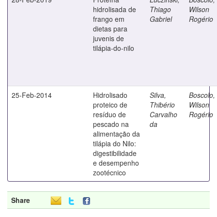
hidrolisada de
Thiago
Wilson
frango em
Gabriel
Rogério
dietas para
juvenis de
tilápia-do-nilo
25-Feb-2014
Hidrolisado
Silva,
Boscolo,
proteico de
Thibério
Wilson
resíduo de
Carvalho
Rogério
pescado na
da
alimentação da
tilápia do Nilo:
digestibilidade
e desempenho
zootécnico
Share