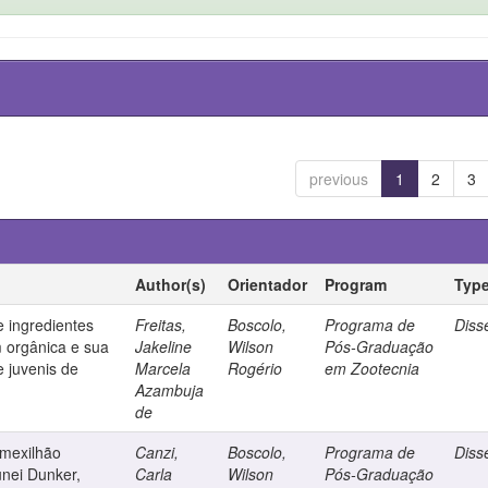
previous
1
2
3
Author(s)
Orientador
Program
Typ
e ingredientes
Freitas,
Boscolo,
Programa de
Diss
m orgânica e sua
Jakeline
Wilson
Pós-Graduação
e juvenis de
Marcela
Rogério
em Zootecnia
Azambuja
de
 mexilhão
Canzi,
Boscolo,
Programa de
Diss
nei Dunker,
Carla
Wilson
Pós-Graduação