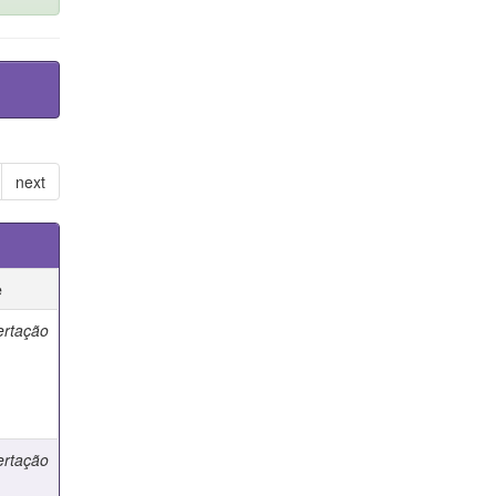
next
e
ertação
ertação