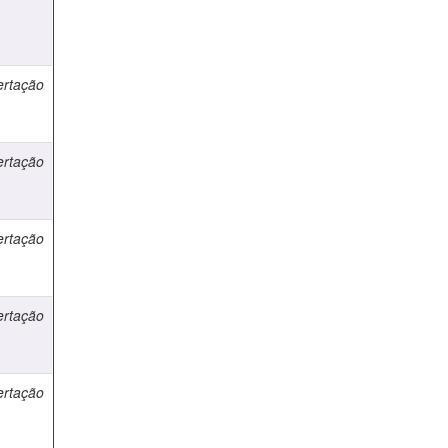
ertação
ertação
ertação
ertação
ertação