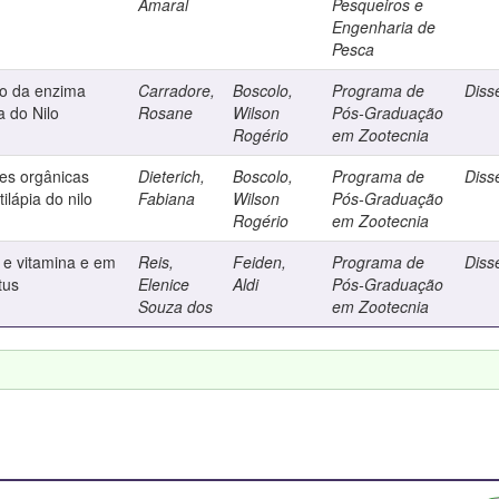
Amaral
Pesqueiros e
Engenharia de
Pesca
o da enzima
Carradore,
Boscolo,
Programa de
Diss
a do Nilo
Rosane
Wilson
Pós-Graduação
Rogério
em Zootecnia
es orgânicas
Dieterich,
Boscolo,
Programa de
Diss
ilápia do nilo
Fabiana
Wilson
Pós-Graduação
Rogério
em Zootecnia
 e vitamina e em
Reis,
Feiden,
Programa de
Diss
tus
Elenice
Aldi
Pós-Graduação
Souza dos
em Zootecnia