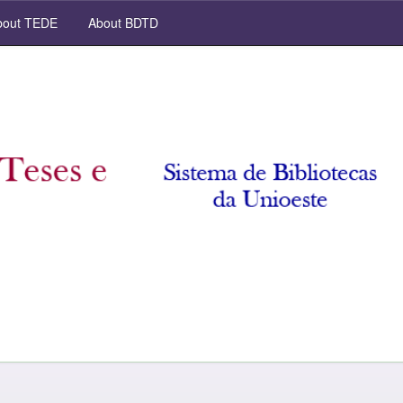
out TEDE
About BDTD