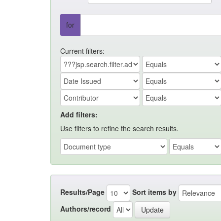
for
Current filters:
Add filters:
Use filters to refine the search results.
Results/Page
Sort items by
Authors/record