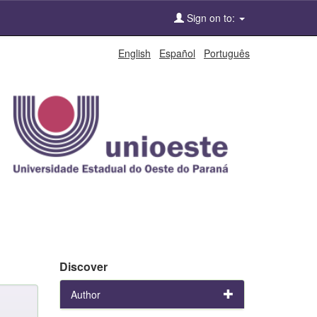
Sign on to:
English
Español
Português
Discover
Author