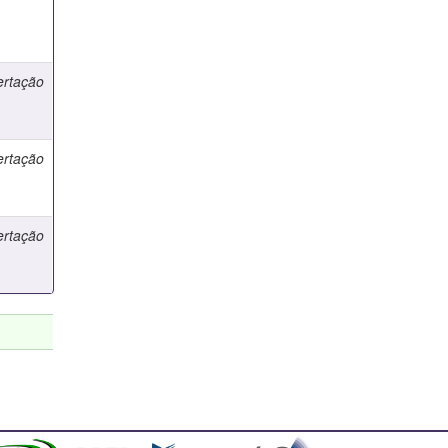
ertação
ertação
ertação