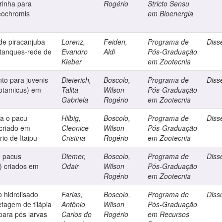
rinha para
Rogério
Stricto Sensu
reochromis
em Bioenergia
e piracanjuba
Lorenz,
Feiden,
Programa de
Diss
 tanques-rede de
Evandro
Aldi
Pós-Graduação
Kleber
em Zootecnia
to para juvenis
Dieterich,
Boscolo,
Programa de
Diss
otamicus) em
Talita
Wilson
Pós-Graduação
Gabriela
Rogério
em Zootecnia
a o pacu
Hilbig,
Boscolo,
Programa de
Diss
criado em
Cleonice
Wilson
Pós-Graduação
io de Itaipu
Cristina
Rogério
em Zootecnia
e pacus
Diemer,
Boscolo,
Programa de
Diss
) criados em
Odair
Wilson
Pós-Graduação
Rogério
em Zootecnia
o hidrolisado
Farias,
Boscolo,
Programa de
Diss
etagem de tilápia
Antônio
Wilson
Pós-Graduação
para pós larvas
Carlos do
Rogério
em Recursos