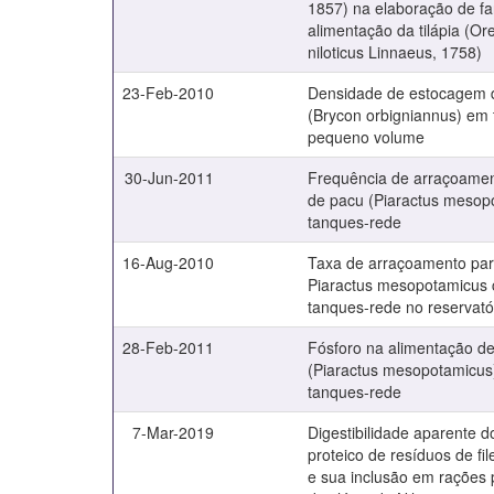
1857) na elaboração de fa
alimentação da tilápia (O
niloticus Linnaeus, 1758)
23-Feb-2010
Densidade de estocagem d
(Brycon orbigniannus) em
pequeno volume
30-Jun-2011
Frequência de arraçoamen
de pacu (Piaractus mesop
tanques-rede
16-Aug-2010
Taxa de arraçoamento par
Piaractus mesopotamicus 
tanques-rede no reservatór
28-Feb-2011
Fósforo na alimentação d
(Piaractus mesopotamicus
tanques-rede
7-Mar-2019
Digestibilidade aparente d
proteico de resíduos de fil
e sua inclusão em rações 