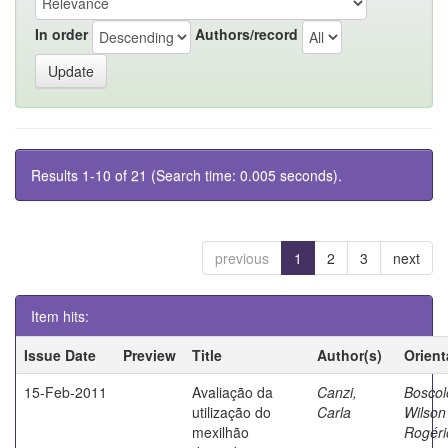
In order
Authors/record
Results 1-10 of 21 (Search time: 0.005 seconds).
previous
1
2
3
next
Item hits:
Issue Date
Preview
Title
Author(s)
Orient
15-Feb-2011
Avaliação da
Canzi,
Boscol
utilização do
Carla
Wilson
mexilhão
Rogéri