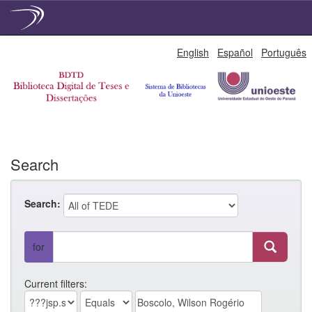
Skip
English
Español
Português
navigation
Search
Search:
for
Current filters: