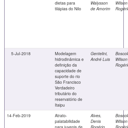
dietas para
Walysson
Wilson
tilápias do Nilo
de Amorim
Rogéri
5-Jul-2018
Modelagem
Gentelini,
Boscol
hidrodinâmica e
André Luis
Wilson
definição da
Rogéri
capacidade de
suporte do rio
São Francisco
Verdadeiro
tributário do
reservatório de
Itaipu
14-Feb-2019
Atrato-
Alves,
Boscol
palatabilidade
Denis
Wilson
para juvenis de
Rogério
Rogéri