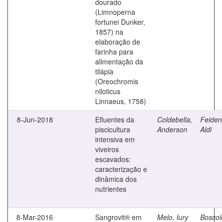
dourado
(Limnoperna
fortunei Dunker,
1857) na
elaboração de
farinha para
alimentação da
tilápia
(Oreochromis
niloticus
Linnaeus, 1758)
8-Jun-2018
Efluentes da
Coldebella,
Feiden
piscicultura
Anderson
Aldi
intensiva em
viveiros
escavados:
caracterização e
dinâmica dos
nutrientes
8-Mar-2016
Sangrovit® em
Melo, Iury
Boscol