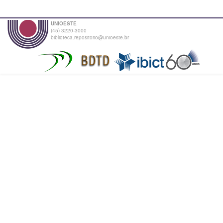
UNIOESTE
(45) 3220-3000
biblioteca.repositorio@unioeste.br