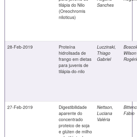
tilápia do Nilo
Sanches
(Oreochromis
niloticus)
28-Feb-2019
Proteína
Luczinski,
Boscol
hidrolisada de
Thiago
Wilson
frango em dietas
Gabriel
Rogéri
para juvenis de
tilápia-do-nilo
27-Feb-2019
Digestibilidade
Nettson,
Bittenc
aparente do
Luciana
Fábio
concentrado
Valéria
proteico de soja
e glúten de milho