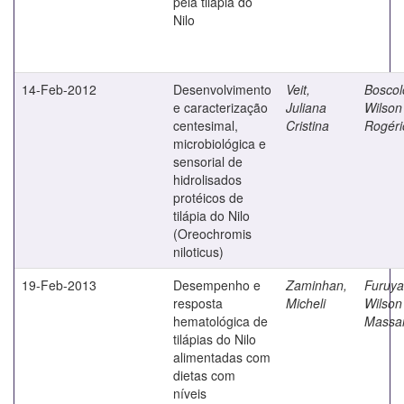
pela tilápia do
Nilo
14-Feb-2012
Desenvolvimento
Veit,
Boscol
e caracterização
Juliana
Wilson
centesimal,
Cristina
Rogéri
microbiológica e
sensorial de
hidrolisados
protéicos de
tilápia do Nilo
(Oreochromis
niloticus)
19-Feb-2013
Desempenho e
Zaminhan,
Furuya
resposta
Micheli
Wilson
hematológica de
Massa
tilápias do Nilo
alimentadas com
dietas com
níveis