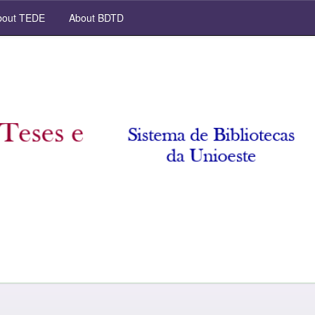
out TEDE
About BDTD