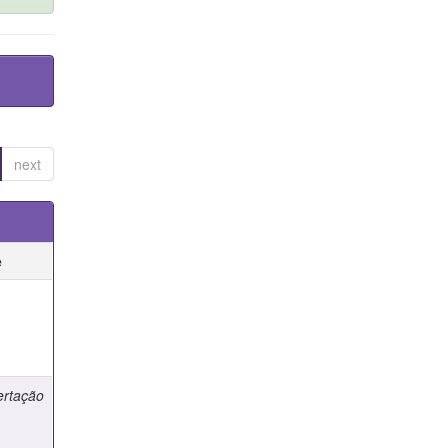
next
e
e
ertação