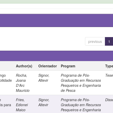
previous
1
Author(s)
Orientador
Program
Typ
ango
Rocha,
Signor,
Programa de Pós-
Tes
ibilidade
Joana
Altevir
Graduação em Recursos
D'Arc
Pesqueiros e Engenharia
Mauricio
de Pesca
e
Fries,
Signor,
Programa de Pós-
Diss
is para
Edionei
Altevir
Graduação em Recursos
Maico
Pesqueiros e Engenharia