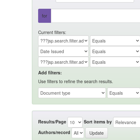
for
Current filters:
Add filters:
Use filters to refine the search results.
Results/Page
Sort items by
Authors/record