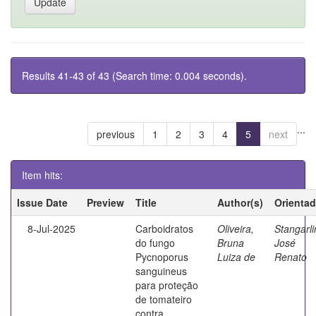
Results 41-43 of 43 (Search time: 0.004 seconds).
...
previous
1
2
3
4
5
next
Item hits:
Issue Date
Preview
Title
Author(s)
Orientad
8-Jul-2025
Carboidratos
Oliveira,
Stangarli
do fungo
Bruna
José
Pycnoporus
Luiza de
Renato
sanguineus
para proteção
de tomateiro
contra