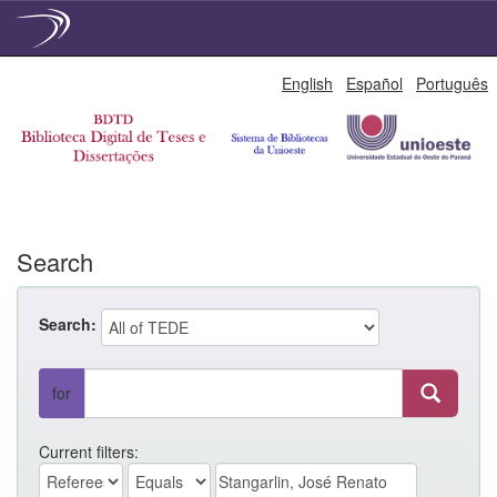
Skip
English
Español
Português
navigation
Search
Search:
for
Current filters: