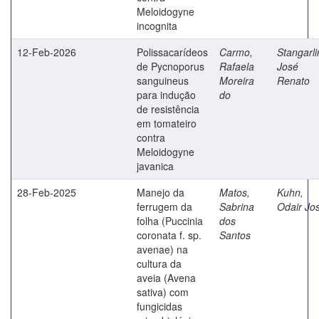
Meloidogyne
incognita
12-Feb-2026
Polissacarídeos
Carmo,
Stangarli
de Pycnoporus
Rafaela
José
sanguineus
Moreira
Renato
para indução
do
de resistência
em tomateiro
contra
Meloidogyne
javanica
28-Feb-2025
Manejo da
Matos,
Kuhn,
ferrugem da
Sabrina
Odair Jo
folha (Puccinia
dos
coronata f. sp.
Santos
avenae) na
cultura da
aveia (Avena
sativa) com
fungicidas