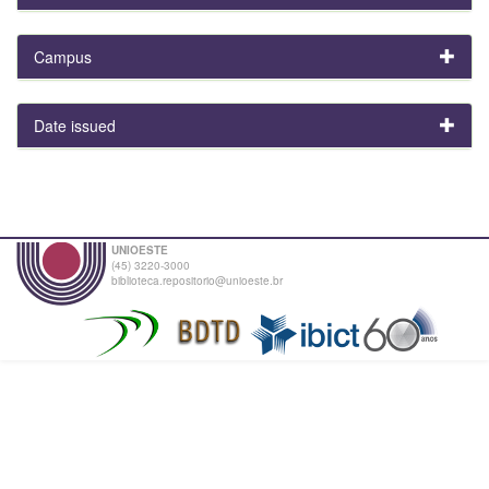
Campus
Date issued
UNIOESTE
(45) 3220-3000
biblioteca.repositorio@unioeste.br