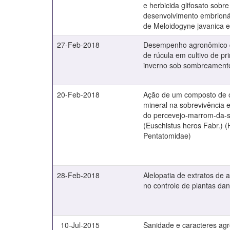
e herbicida glifosato sobre
desenvolvimento embrionár
de Meloidogyne javanica 
27-Feb-2018
Desempenho agronômico d
de rúcula em cultivo de pr
inverno sob sombreament
20-Feb-2018
Ação de um composto de 
mineral na sobrevivência 
do percevejo-marrom-da-s
(Euschistus heros Fabr.) 
Pentatomidae)
28-Feb-2018
Alelopatia de extratos de
no controle de plantas da
10-Jul-2015
Sanidade e caracteres ag