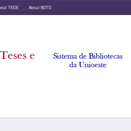
out TEDE
About BDTD