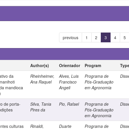
previous
1
2
3
4
5
Author(s)
Orientador
Program
Typ
ativo da
Rheinheimer,
Alves, Luis
Programa de
Diss
manihoti
Ana Raquel
Francisco
Pós-Graduação
a da mandioca
Angeli
em Agronomia
)
o de porta-
Silva, Tania
Pio, Rafael
Programa de
Diss
ndições
Pires da
Pós-Graduação
em Agronomia
ntes culturas
Rinaldi,
Duarte
Programa de
Diss