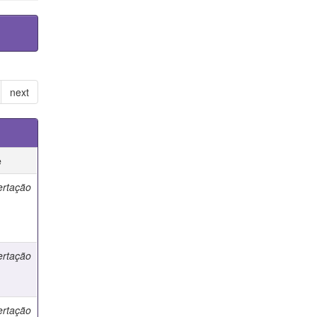
next
e
ertação
ertação
ertação