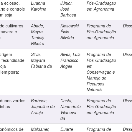
 a eclosão,
Luanna
Júnior,
Pós-Graduação
io e controle
Karoline
José
em Agronomia
em soja
Barbosa
e cultivares
Abade,
Klosowski,
Programa de
Diss
imavera e
Mayra
Élcio
Pós-Graduação
o
Taniely
Silvério
em Agronomia
Ribeiro
origem
Silva,
Alves, Luis
Programa de
Diss
e fecundidade
Mayara
Francisco
Pós-Graduação
oja
Fabiana da
Angeli
em
(Hemiptera:
Conservação e
Manejo de
Recursos
Naturais
 adubos verdes
Barbosa,
Costa,
Programa de
Diss
ninhas
Jaqueline de
Neumárcio
Pós-Graduação
Araújo
Vilanova
em Agronomia
da
ronômicos de
Maldaner,
Duarte
Programa de
Diss