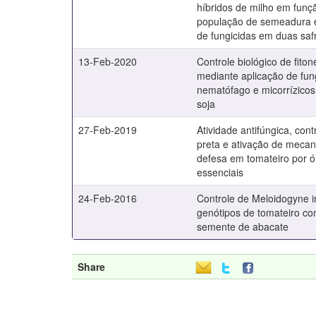
híbridos de milho em funç
população de semeadura e
de fungicidas em duas saf
13-Feb-2020
Controle biológico de fito
mediante aplicação de fu
nematófago e micorrízicos
soja
27-Feb-2019
Atividade antifúngica, cont
preta e ativação de meca
defesa em tomateiro por ó
essenciais
24-Feb-2016
Controle de Meloidogyne 
genótipos de tomateiro co
semente de abacate
Share