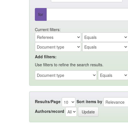
for
Current filters:
Add filters:
Use filters to refine the search results.
Results/Page
Sort items by
Authors/record