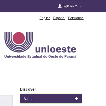
Sign on to:
English
Español
Português
Discover
Author