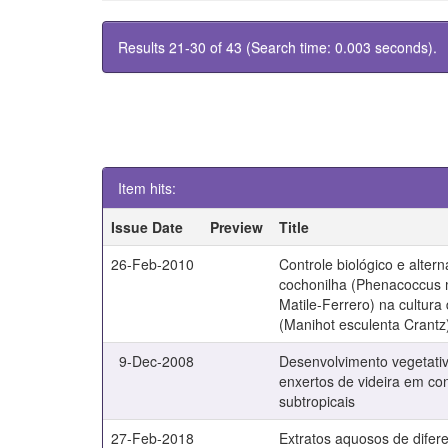
Results 21-30 of 43 (Search time: 0.003 seconds).
Item hits:
Issue Date
Preview
Title
26-Feb-2010
Controle biológico e altern
cochonilha (Phenacoccus 
Matile-Ferrero) na cultur
(Manihot esculenta Crantz
9-Dec-2008
Desenvolvimento vegetativ
enxertos de videira em co
subtropicais
27-Feb-2018
Extratos aquosos de difere