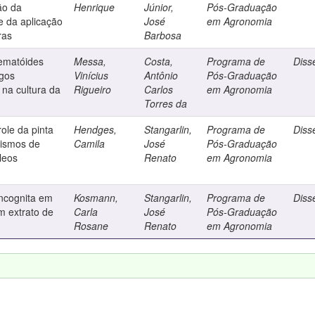
ão da
Henrique
Júnior,
Pós-Graduação
 da aplicação
José
em Agronomia
ras
Barbosa
nematóides
Messa,
Costa,
Programa de
Diss
ngos
Vinícius
Antônio
Pós-Graduação
 na cultura da
Rigueiro
Carlos
em Agronomia
Torres da
role da pinta
Hendges,
Stangarlin,
Programa de
Diss
nismos de
Camila
José
Pós-Graduação
leos
Renato
em Agronomia
incognita em
Kosmann,
Stangarlin,
Programa de
Diss
m extrato de
Carla
José
Pós-Graduação
Rosane
Renato
em Agronomia