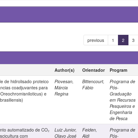
previous
1
2
3
Author(s)
Orientador
Program
de de hidrolisado proteico
Piovesan,
Bittencourt,
Programa de
ncias coadjuvantes para
Márcia
Fábio
Pós-
 (Oreochromisniloticus) e
Regina
Graduação
rasiliensis)
em Recursos
Pesqueiros e
Engenharia
de Pesca
nto automatizado de CO₂
Luiz Junior,
Feiden,
Programa de
scicultura com
Olavo José
Aldi
Pós-