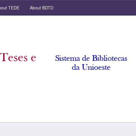
out TEDE
About BDTD