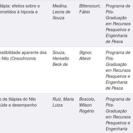
ilápia: efeitos sobre o
Medina,
Bittencourt,
Programa de
metidos à hipoxia e
Leone de
Fábio
Pós-
Souza
Graduação
em Recursos
Pesqueiros e
Engenharia
de Pesca
gestibilidade aparente dos
Souza,
Signor,
Programa de
do-Nilo (Oreochromis
Herivelto
Altevir
Pós-
Beck de
Graduação
em Recursos
Pesqueiros e
Engenharia
de Pesca
 de tilápias do Nilo
Ruiz, Maria
Boscolo,
Programa de
 saúde e desempenho
Luiza
Wilson
Pós-
Rogério
Graduação
em Recursos
Pesqueiros e
Engenharia