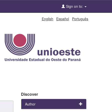
Sign on to:
English
Español
Português
Discover
Author