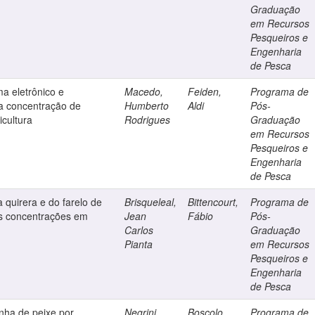
Graduação
em Recursos
Pesqueiros e
Engenharia
de Pesca
a eletrônico e
Macedo,
Feiden,
Programa de
 a concentração de
Humberto
Aldi
Pós-
icultura
Rodrigues
Graduação
em Recursos
Pesqueiros e
Engenharia
de Pesca
a quirera e do farelo de
Brisqueleal,
Bittencourt,
Programa de
tas concentrações em
Jean
Fábio
Pós-
Carlos
Graduação
Pianta
em Recursos
Pesqueiros e
Engenharia
de Pesca
inha de peixe por
Negrini,
Boscolo,
Programa de