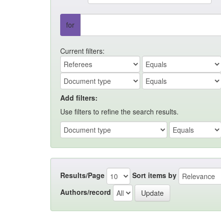
for
Current filters:
Add filters:
Use filters to refine the search results.
Results/Page
Sort items by
Authors/record