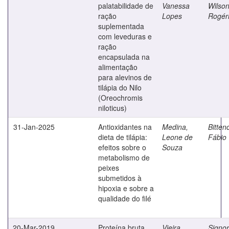
palatabilidade de
Vanessa
Wilso
ração
Lopes
Rogér
suplementada
com leveduras e
ração
encapsulada na
alimentação
para alevinos de
tilápia do Nilo
(Oreochromis
niloticus)
31-Jan-2025
Antioxidantes na
Medina,
Bitten
dieta de tilápia:
Leone de
Fábio
efeitos sobre o
Souza
metabolismo de
peixes
submetidos à
hipoxia e sobre a
qualidade do filé
20-Mar-2019
Proteína bruta
Vieira,
Signor