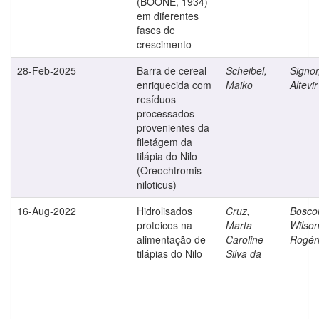
(BOONE, 1934)
em diferentes
fases de
crescimento
28-Feb-2025
Barra de cereal
Scheibel,
Signor
enriquecida com
Maiko
Altevir
resíduos
processados
provenientes da
filetágem da
tilápia do Nilo
(Oreochtromis
niloticus)
16-Aug-2022
Hidrolisados
Cruz,
Boscol
proteicos na
Marta
Wilso
alimentação de
Caroline
Rogér
tilápias do Nilo
Silva da