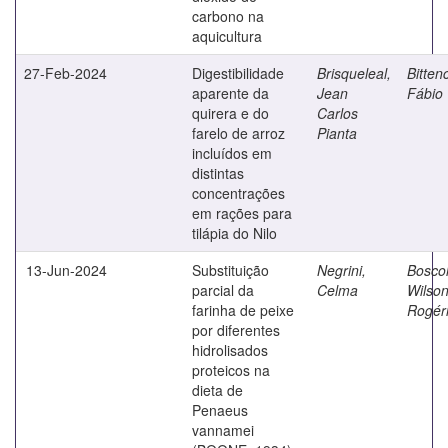
carbono na
aquicultura
27-Feb-2024
Digestibilidade
Brisqueleal,
Bitten
aparente da
Jean
Fábio
quirera e do
Carlos
farelo de arroz
Pianta
incluídos em
distintas
concentrações
em rações para
tilápia do Nilo
13-Jun-2024
Substituição
Negrini,
Boscol
parcial da
Celma
Wilso
farinha de peixe
Rogér
por diferentes
hidrolisados
proteicos na
dieta de
Penaeus
vannamei