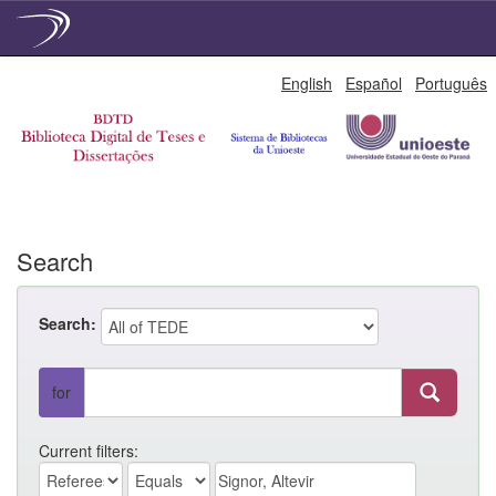
Skip
English
Español
Português
navigation
Search
Search:
for
Current filters: