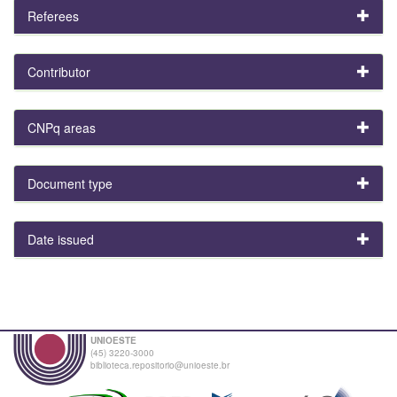
Referees
Contributor
CNPq areas
Document type
Date issued
UNIOESTE
(45) 3220-3000
biblioteca.repositorio@unioeste.br