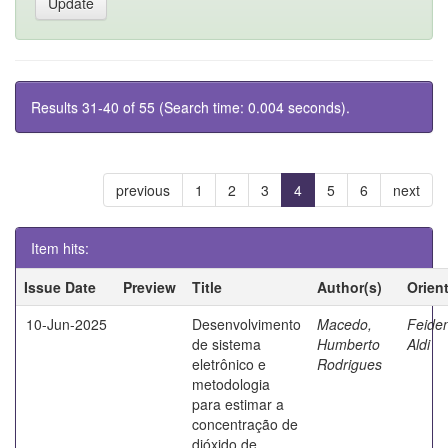
Results 31-40 of 55 (Search time: 0.004 seconds).
previous
1
2
3
4
5
6
next
Item hits:
Issue Date
Preview
Title
Author(s)
Orien
10-Jun-2025
Desenvolvimento
Macedo,
Feide
de sistema
Humberto
Aldi
eletrônico e
Rodrigues
metodologia
para estimar a
concentração de
dióxido de