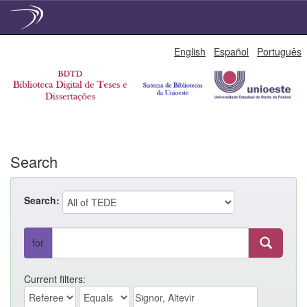
Skip
English
Español
Português
navigation
Search
Search:
for
Current filters: