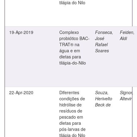
tilápia do Nilo
19-Apr-2019
Complexo
Fonseca,
Feiden,
probiótico BAC-
José
Aldi
TRAT® na
Rafael
água e em
Soares
dietas para
tilápia-do-Nilo
22-Apr-2020
Diferentes
Souza,
Signor,
condições de
Herivelto
Altevir
hidrólise de
Beck de
resíduos de
pescado em
dietas para
pós-larvas de
tilápia do Nilo