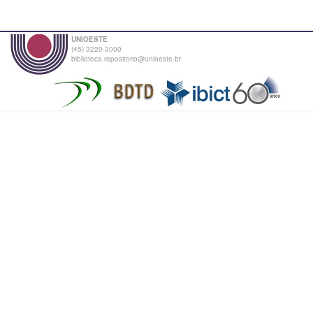
UNIOESTE
(45) 3220-3000
biblioteca.repositorio@unioeste.br