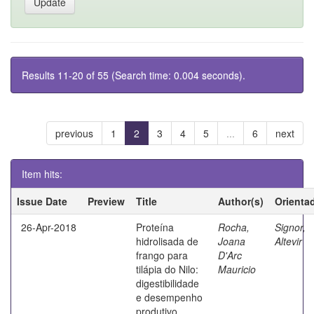
Results 11-20 of 55 (Search time: 0.004 seconds).
previous
1
2
3
4
5
...
6
next
Item hits:
Issue Date
Preview
Title
Author(s)
Orienta
26-Apr-2018
Proteína
Rocha,
Signor,
hidrolisada de
Joana
Altevir
frango para
D'Arc
tilápia do Nilo:
Mauricio
digestibilidade
e desempenho
produtivo