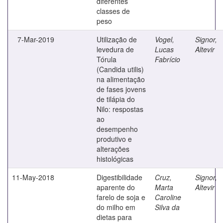
diferentes
classes de
peso
7-Mar-2019
Utilização de
Vogel,
Signor,
levedura de
Lucas
Altevir
Tórula
Fabrício
(Candida utilis)
na alimentação
de fases jovens
de tilápia do
Nilo: respostas
ao
desempenho
produtivo e
alterações
histológicas
11-May-2018
Digestibilidade
Cruz,
Signor,
aparente do
Marta
Altevir
farelo de soja e
Caroline
do milho em
Silva da
dietas para