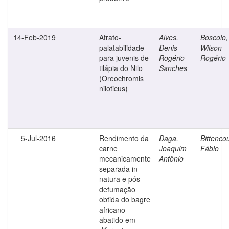
14-Feb-2019
Atrato-
Alves,
Boscolo,
palatabilidade
Denis
Wilson
para juvenis de
Rogério
Rogério
tilápia do Nilo
Sanches
(Oreochromis
niloticus)
5-Jul-2016
Rendimento da
Daga,
Bittencou
carne
Joaquim
Fábio
mecanicamente
Antônio
separada in
natura e pós
defumação
obtida do bagre
africano
abatido em