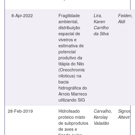
8-Apr-2022
Fragilidade
Lira,
Feiden,
ambiental,
Karen
Aldi
distribuição
Carrilho
espacial de
da Silva
viveiros e
estimativa de
potencial
produtivo da
tilápia do Nilo
(Oreochromis
niloticus) na
bacia
hidrográfica do
Arroio Marreco
utilizando SIG
28-Feb-2019
Hidrolisado
Carvalho,
Signor,
proteico misto
Kerolay
Altevir
de subprodutos
Valadão
de aves e
fígado suíno