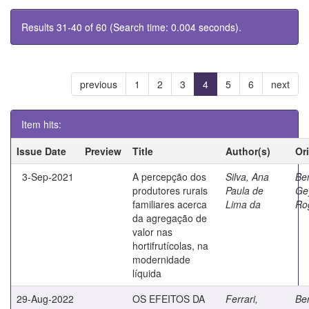
Results 31-40 of 60 (Search time: 0.004 seconds).
previous
1
2
3
4
5
6
next
Item hits:
Issue Date
Preview
Title
Author(s)
Or
3-Sep-2021
A percepção dos
Silva, Ana
Ber
produtores rurais
Paula de
Ge
familiares acerca
Lima da
Rog
da agregação de
valor nas
hortifrutícolas, na
modernidade
líquida
29-Aug-2022
OS EFEITOS DA
Ferrari,
Ber