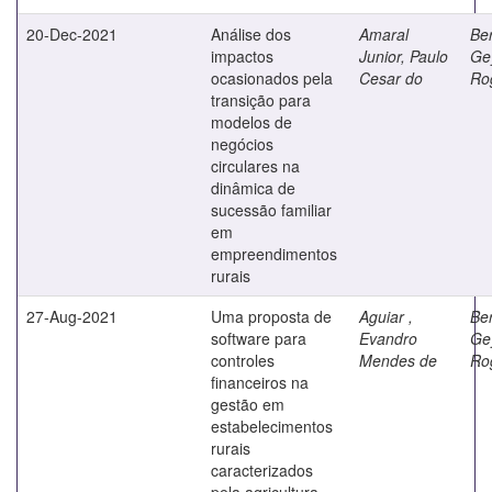
20-Dec-2021
Análise dos
Amaral
Ber
impactos
Junior, Paulo
Ge
ocasionados pela
Cesar do
Rog
transição para
modelos de
negócios
circulares na
dinâmica de
sucessão familiar
em
empreendimentos
rurais
27-Aug-2021
Uma proposta de
Aguiar ,
Ber
software para
Evandro
Ge
controles
Mendes de
Rog
financeiros na
gestão em
estabelecimentos
rurais
caracterizados
pela agricultura