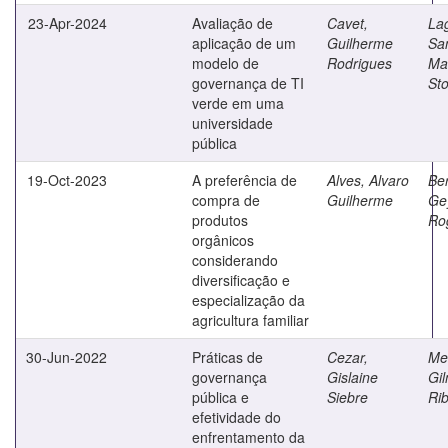
23-Apr-2024
Avaliação de
Cavet,
La
aplicação de um
Guilherme
Sa
modelo de
Rodrigues
Ma
governança de TI
St
verde em uma
universidade
pública
19-Oct-2023
A preferência de
Alves, Alvaro
Ber
compra de
Guilherme
Ge
produtos
Rog
orgânicos
considerando
diversificação e
especialização da
agricultura familiar
30-Jun-2022
Práticas de
Cezar,
Mel
governança
Gislaine
Gi
pública e
Siebre
Rib
efetividade do
enfrentamento da