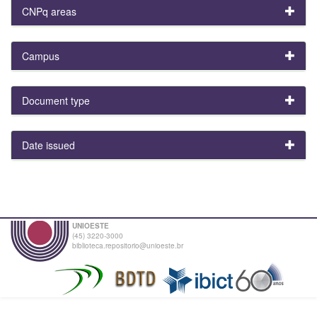
CNPq areas
Campus
Document type
Date issued
UNIOESTE
(45) 3220-3000
biblioteca.repositorio@unioeste.br