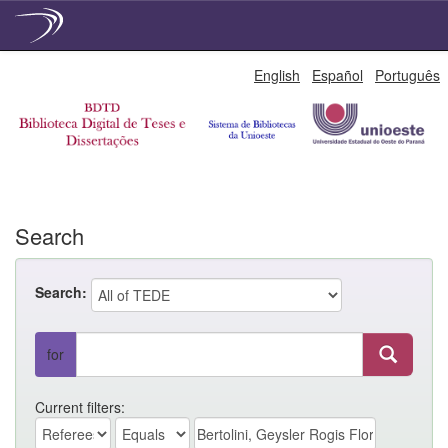
Skip
English
Español
Português
navigation
Search
Search:
for
Current filters: