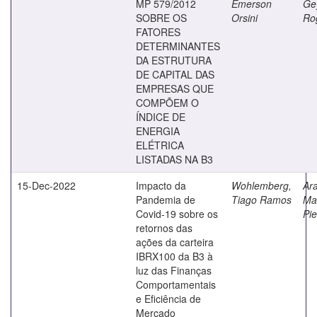
MP 579/2012
Emerson
Ge
SOBRE OS
Orsini
Rog
FATORES
DETERMINANTES
DA ESTRUTURA
DE CAPITAL DAS
EMPRESAS QUE
COMPÕEM O
ÍNDICE DE
ENERGIA
ELÉTRICA
LISTADAS NA B3
15-Dec-2022
Impacto da
Wohlemberg,
Ara
Pandemia de
Tiago Ramos
Ma
Covid-19 sobre os
Pi
retornos das
ações da carteira
IBRX100 da B3 à
luz das Finanças
Comportamentais
e Eficiência de
Mercado