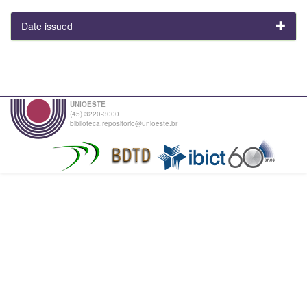
Date issued
UNIOESTE
(45) 3220-3000
biblioteca.repositorio@unioeste.br