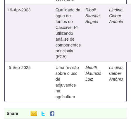
19-Apr-2023
Qualidade da
Riboli,
Lindino,
água de
Sabrina
Cleber
fontes de
Angela
Antônio
Cascavel-Pr
utilizando
análise de
componentes
principais
(PCA)
5-Sep-2025
Uma revisão
Meotti,
Lindino,
sobre o uso
Mauricio
Cleber
de
Luiz
Antônio
adjuvantes
na
agricultura
Share