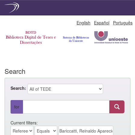
Skip
English
Español
Português
navigation
Search
Search:
for
Current filters: