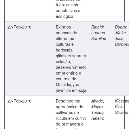
trigo: custos
adaptativos e
ecológico
27-Feb-2018
Extratos
Rinaldi,
Duarte
aquosos de
Luanna
Júnior,
diferentes
Karoline
José
culturas e
Barbos
herbicida
glifosato sobre a
eclosão,
desenvolvimento
embrionário e
controle de
Meloidogyne
javanica em soja
27-Feb-2018
Desempenho
Abade,
Klosows
agronômico de
Mayra
Élcio
cultivares de
Taniely
Silvério
rúcula em cultivo
Ribeiro
de primavera e