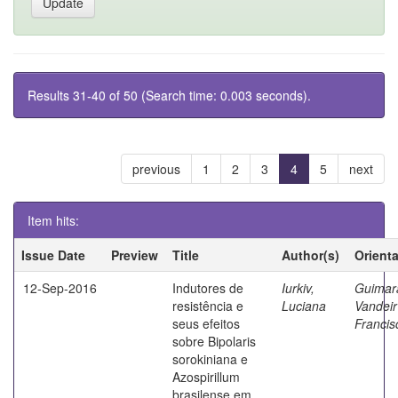
Results 31-40 of 50 (Search time: 0.003 seconds).
previous
1
2
3
4
5
next
Item hits:
Issue Date
Preview
Title
Author(s)
Orient
12-Sep-2016
Indutores de
Iurkiv,
Guimar
resistência e
Luciana
Vandeir
seus efeitos
Francis
sobre Bipolaris
sorokiniana e
Azospirillum
brasilense em