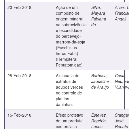
20-Feb-2018
Ação de um
Silva,
Alves, 
composto de
Mayara
Francis
origem mineral
Fabiana
Angeli
na sobrevivência
da
e fecundidade
do percevejo-
marrom-da-soja
(Euschistus
heros Fabr.)
(Hemiptera:
Pentatomidae)
28-Feb-2018
Alelopatia de
Barbosa,
Costa,
extratos de
Jaqueline
Neumár
adubos verdes
de Araújo
Vilanov
no controle de
plantas
daninhas
15-Feb-2018
Efeito protetivo
Estevez,
Stangar
de um produto
Rogério
José
comercial a
Lopes
Renato