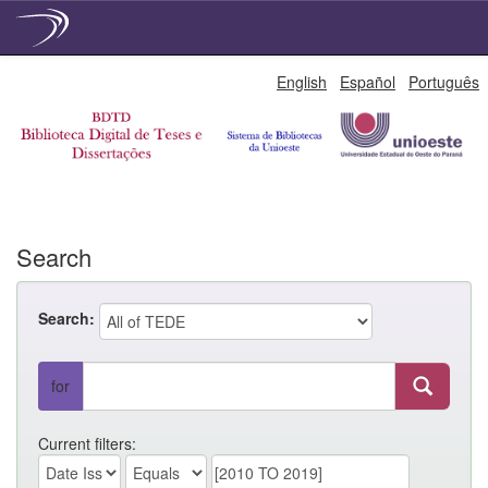
Skip
English
Español
Português
navigation
Search
Search:
for
Current filters: