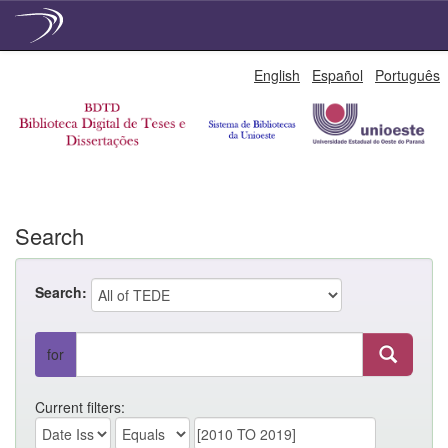
Skip
English
Español
Português
navigation
Search
Search:
for
Current filters: