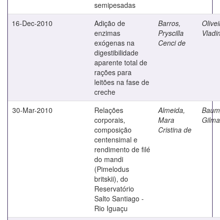
semipesadas
16-Dec-2010
Adição de
Barros,
Olivei
enzimas
Pryscilla
Vladi
exógenas na
Cenci de
digestibilidade
aparente total de
rações para
leitões na fase de
creche
30-Mar-2010
Relações
Almeida,
Baumg
corporais,
Mara
Gilma
composição
Cristina de
centensimal e
rendimento de filé
do mandi
(Pimelodus
britskii), do
Reservatório
Salto Santiago -
Rio Iguaçu