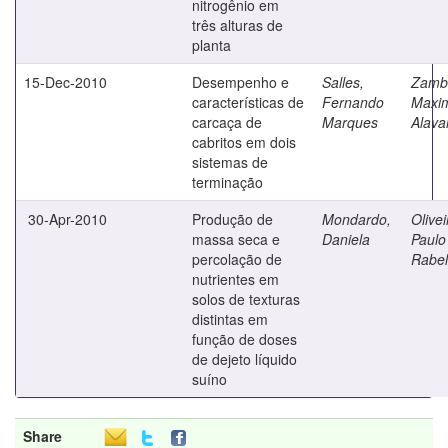
nitrogênio em
três alturas de
planta
15-Dec-2010
Desempenho e
Salles,
Zamb
características de
Fernando
Maxim
carcaça de
Marques
Alava
cabritos em dois
sistemas de
terminação
30-Apr-2010
Produção de
Mondardo,
Olivei
massa seca e
Daniela
Paulo
percolação de
Rabel
nutrientes em
solos de texturas
distintas em
função de doses
de dejeto líquido
suíno
Share