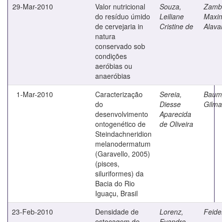
29-Mar-2010
Valor nutricional
Souza,
Zamb
do resíduo úmido
Leiliane
Maxim
de cervejaria in
Cristine de
Alava
natura
conservado sob
condições
aeróbias ou
anaeróbias
1-Mar-2010
Caracterização
Sereia,
Baumg
do
Diesse
Gilma
desenvolvimento
Aparecida
ontogenético de
de Oliveira
Steindachneridion
melanodermatum
(Garavello, 2005)
(pisces,
siluriformes) da
Bacia do Rio
Iguaçu, Brasil
23-Feb-2010
Densidade de
Lorenz,
Feide
estocagem de
Evandro