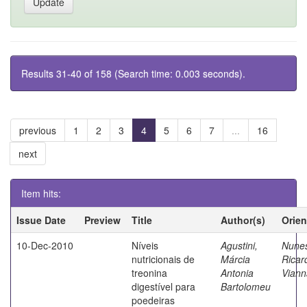
Results 31-40 of 158 (Search time: 0.003 seconds).
previous
1
2
3
4
5
6
7
...
16
next
Item hits:
Issue Date
Preview
Title
Author(s)
Orien
10-Dec-2010
Níveis
Agustini,
Nune
nutricionais de
Márcia
Ricar
treonina
Antonia
Viann
digestível para
Bartolomeu
poedeiras