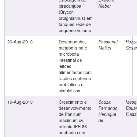
piracanjuba
Kleber
(Brycon
orbigniannus) em
tanques-rede de
pequeno volume
20-Aug-2010
Desempenho,
Possamai,
Pozza
metabolismo e
Maikel
Cesa
microbiota
intestinal de
leitões
alimentados com
rações contendo
probióticos e
simbióticos
19-Aug-2010
Crescimento e
Souza,
Mesqu
desenvolvimento
Fernando
Edua
de Panicum
Henrique
Eustá
maximum cv.
de
milênio IPR 86
adubado com