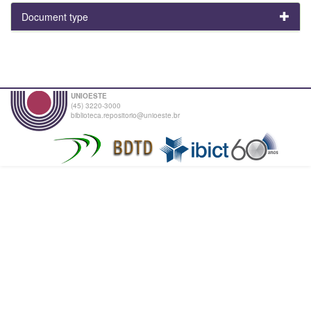
Document type
UNIOESTE
(45) 3220-3000
biblioteca.repositorio@unioeste.br