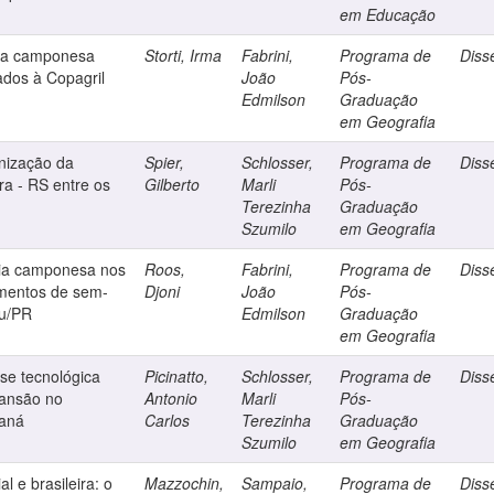
em Educação
cia camponesa
Storti, Irma
Fabrini,
Programa de
Diss
lados à Copagril
João
Pós-
Edmilson
Graduação
em Geografia
rnização da
Spier,
Schlosser,
Programa de
Diss
ra - RS entre os
Gilberto
Marli
Pós-
Terezinha
Graduação
Szumilo
em Geografia
cia camponesa nos
Roos,
Fabrini,
Programa de
Diss
mentos de sem-
Djoni
João
Pós-
çu/PR
Edmilson
Graduação
em Geografia
ase tecnológica
Picinatto,
Schlosser,
Programa de
Diss
pansão no
Antonio
Marli
Pós-
raná
Carlos
Terezinha
Graduação
Szumilo
em Geografia
l e brasileira: o
Mazzochin,
Sampaio,
Programa de
Diss