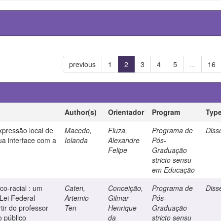
previous
1
2
3
4
5
...
16
Author(s)
Orientador
Program
Typ
xpressão local de
Macedo,
Fiuza,
Programa de
Diss
a interface com a
Iolanda
Alexandre
Pós-
Felipe
Graduação
stricto sensu
em Educação
co-racial : um
Caten,
Conceição,
Programa de
Diss
Lei Federal
Artemio
Gilmar
Pós-
tir do professor
Ten
Henrique
Graduação
o público
da
stricto sensu