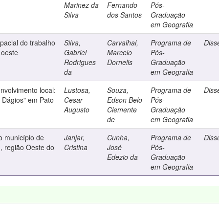
Marinez da
Fernando
Pós-
Silva
dos Santos
Graduação
em Geografia
pacial do trabalho
Silva,
Carvalhal,
Programa de
Diss
 oeste
Gabriel
Marcelo
Pós-
Rodrigues
Dornelis
Graduação
da
em Geografia
envolvimento local:
Lustosa,
Souza,
Programa de
Diss
o Dágios" em Pato
Cesar
Edson Belo
Pós-
Augusto
Clemente
Graduação
de
em Geografia
o município de
Janjar,
Cunha,
Programa de
Diss
 região Oeste do
Cristina
José
Pós-
Edezio da
Graduação
em Geografia