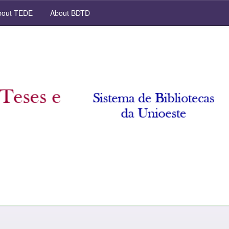
out TEDE
About BDTD