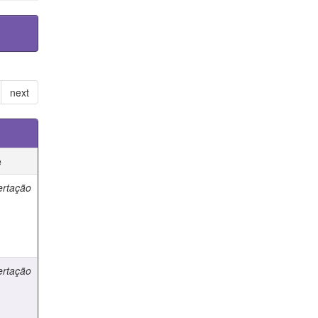
next
e
ertação
ertação