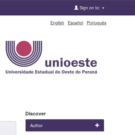
Sign on to:
English
Español
Português
Discover
Author