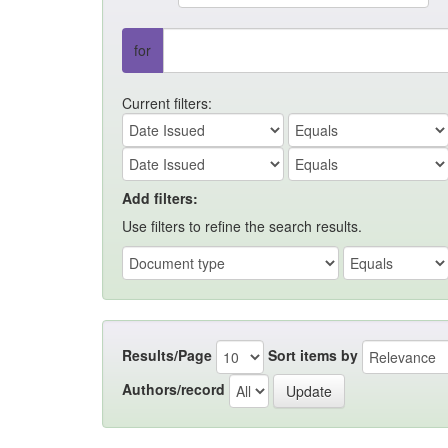
for
Current filters:
Add filters:
Use filters to refine the search results.
Results/Page
Sort items by
Authors/record