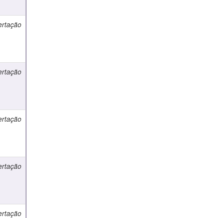
ertação
ertação
ertação
ertação
ertação