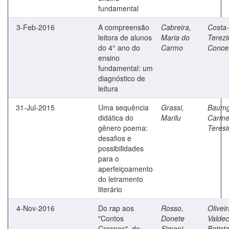
fundamental
3-Feb-2016
A compreensão
Cabreira,
Costa
leitora de alunos
Maria do
Terezi
do 4° ano do
Carmo
Conce
ensino
fundamental: um
diagnóstico de
leitura
31-Jul-2015
Uma sequência
Grassi,
Baumg
didática do
Marilu
Carm
gênero poema:
Teresi
desafios e
possibilidades
para o
aperfeiçoamento
do letramento
literário
4-Nov-2016
Do rap aos
Rosso,
Oliveir
"Contos
Donete
Valdec
Crespos", de
Simoni
Batist