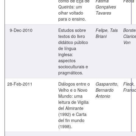
conto de Eça de
Fatima
Feola
Queirós: um
Gonçalves
olhar voltado
Tavares
para o ensino.
9-Dec-2010
Estudos sobre
Felipe, Tais
Borstel
textos do livro
Briani
Claric
didático público
Von
de língua
inglesa:
aspectos
socioculturais e
pragmáticos.
28-Feb-2011
Diálogos entre o
Gasparotto,
Fleck,
Velho e o Novo
Bernardo
Fransc
Mundo: uma
Antonio
leitura de Vigilia
del Almirante
(1992) e Carta
del fin mundo
(1998).