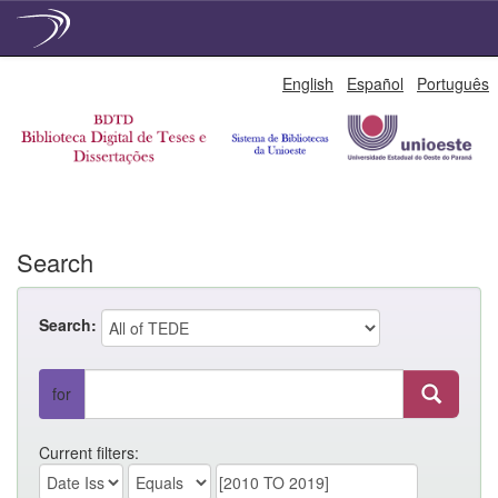
Skip
English
Español
Português
navigation
Search
Search:
for
Current filters: