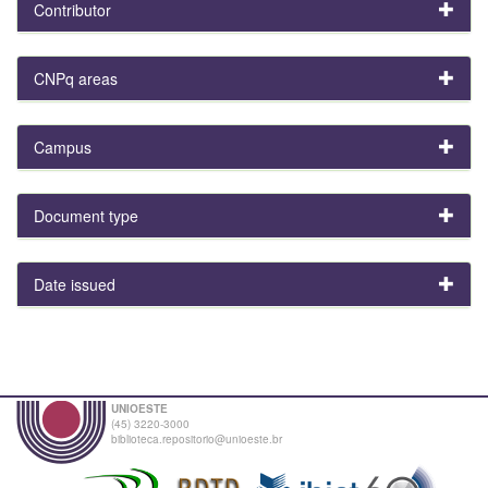
Contributor
CNPq areas
Campus
Document type
Date issued
UNIOESTE
(45) 3220-3000
biblioteca.repositorio@unioeste.br