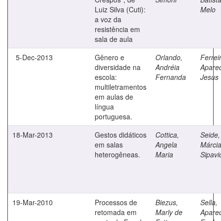
Luiz Silva (Cuti):
Melo
a voz da
resistência em
sala de aula
5-Dec-2013
Gênero e
Orlando,
Ferrei
diversidade na
Andréia
Aparec
escola:
Fernanda
Jesus
multiletramentos
em aulas de
língua
portuguesa.
18-Mar-2013
Gestos didáticos
Cottica,
Seide,
em salas
Angela
Márci
heterogêneas.
Maria
Sipavi
19-Mar-2010
Processos de
Biezus,
Sella,
retomada em
Marly de
Apare