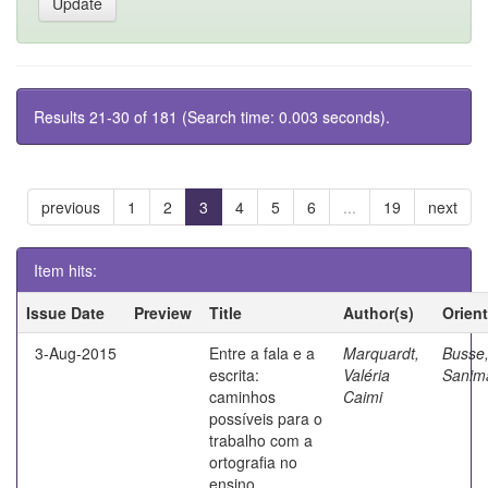
Results 21-30 of 181 (Search time: 0.003 seconds).
previous
1
2
3
4
5
6
...
19
next
Item hits:
Issue Date
Preview
Title
Author(s)
Orien
3-Aug-2015
Entre a fala e a
Marquardt,
Busse
escrita:
Valéria
Sanim
caminhos
Caimi
possíveis para o
trabalho com a
ortografia no
ensino