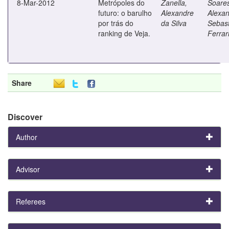
8-Mar-2012
Metrópoles do
Zanella,
Soares
futuro: o barulho
Alexandre
Alexa
por trás do
da Silva
Sebast
ranking de Veja.
Ferrar
Share
Discover
Author
Advisor
Referees