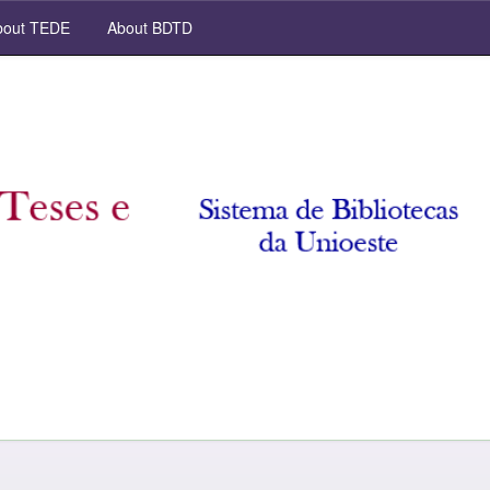
out TEDE
About BDTD