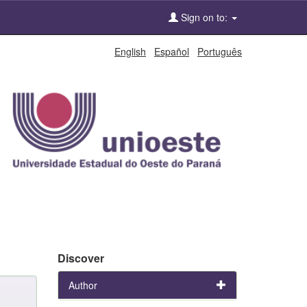
Sign on to:
English
Español
Português
Discover
Author