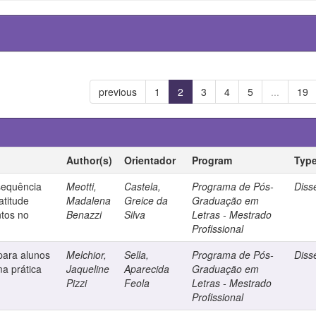
previous
1
2
3
4
5
...
19
Author(s)
Orientador
Program
Typ
sequência
Meotti,
Castela,
Programa de Pós-
Diss
atitude
Madalena
Greice da
Graduação em
ntos no
Benazzi
Silva
Letras - Mestrado
Profissional
para alunos
Melchior,
Sella,
Programa de Pós-
Diss
ma prática
Jaqueline
Aparecida
Graduação em
Pizzi
Feola
Letras - Mestrado
Profissional