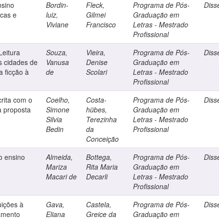
nsino
Bordin-
Fleck,
Programa de Pós-
Diss
icas e
luiz,
Gilmei
Graduação em
Viviane
Francisco
Letras - Mestrado
Profissional
eitura
Souza,
Vieira,
Programa de Pós-
Diss
s cidades de
Vanusa
Denise
Graduação em
a ficção à
de
Scolari
Letras - Mestrado
Profissional
crita com o
Coelho,
Costa-
Programa de Pós-
Diss
a proposta
Simone
hübes,
Graduação em
Silvia
Terezinha
Letras - Mestrado
Bedin
da
Profissional
Conceição
no ensino
Almeida,
Bottega,
Programa de Pós-
Diss
Mariza
Rita Maria
Graduação em
Macari de
Decarli
Letras - Mestrado
Profissional
buições à
Gava,
Castela,
Programa de Pós-
Diss
ramento
Eliana
Greice da
Graduação em