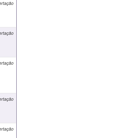
ertação
ertação
ertação
ertação
ertação