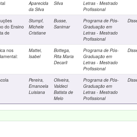
tal
Aparecida
Silva
Letras - Mestrado
da Silva
Profissional
duções
Stumpf,
Busse,
Programa de Pós-
Diss
ano do Ensino
Michele
Sanimar
Graduação em
ta de
Cristiane
Letras - Mestrado
Profissional
tica nos
Mattei,
Bottega,
Programa de Pós-
Diss
damental:
Isabel
Rita Maria
Graduação em
Decarli
Letras - Mestrado
Profissional
scola
Pereira,
Oliveira,
Programa de Pós-
Diss
Emanoela
Valdeci
Graduação em
Luisiana
Batista de
Letras - Mestrado
Melo
Profissional