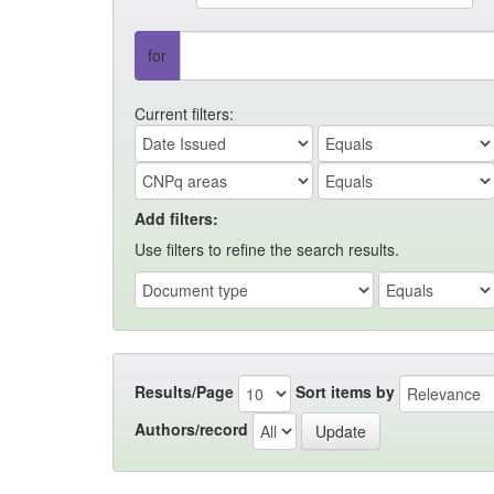
for
Current filters:
Add filters:
Use filters to refine the search results.
Results/Page
Sort items by
Authors/record