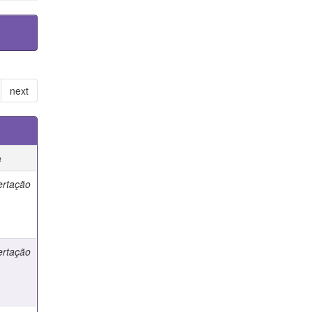
next
e
ertação
ertação