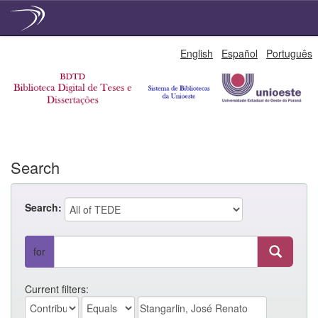
Skip
English
Español
Português
navigation
Search
Search:
for
Current filters: