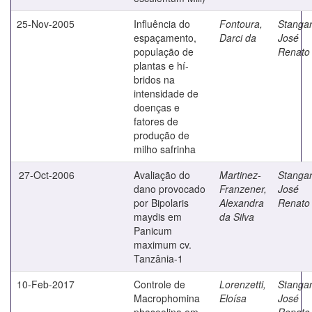
25-Nov-2005
Influência do
Fontoura,
Stangar
espaçamento,
Darci da
José
população de
Renato
plantas e hí­
bridos na
intensidade de
doenças e
fatores de
produção de
milho safrinha
27-Oct-2006
Avaliação do
Martinez-
Stangar
dano provocado
Franzener,
José
por Bipolaris
Alexandra
Renato
maydis em
da Silva
Panicum
maximum cv.
Tanzânia-1
10-Feb-2017
Controle de
Lorenzetti,
Stangar
Macrophomina
Eloísa
José
phaseolina em
Renato