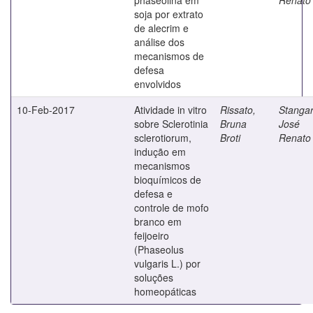
soja por extrato
de alecrim e
análise dos
mecanismos de
defesa
envolvidos
10-Feb-2017
Atividade in vitro
Rissato,
Stangar
sobre Sclerotinia
Bruna
José
sclerotiorum,
Broti
Renato
indução em
mecanismos
bioquímicos de
defesa e
controle de mofo
branco em
feijoeiro
(Phaseolus
vulgaris L.) por
soluções
homeopáticas