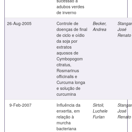
sucessão a
adubos verdes
de inverno
26-Aug-2005
Controle de
Becker,
Stangar
doenças de final
Andrea
José
de ciclo e oídio
Renato
da soja por
extratos
aquosos de
Cymbopogom
citratus,
Rosmarinus
officinalis e
Curcuma longa
e solução de
curcumina
9-Feb-2007
Influência da
Sirtoli,
Stangar
enxertia, em
Luchele
José
relação à
Furlan
Renato
murcha
bacteriana