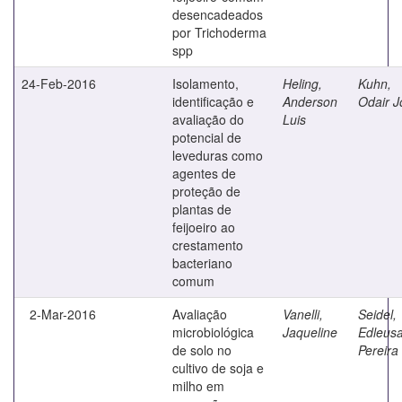
desencadeados
por Trichoderma
spp
24-Feb-2016
Isolamento,
Heling,
Kuhn,
identificação e
Anderson
Odair J
avaliação do
Luis
potencial de
leveduras como
agentes de
proteção de
plantas de
feijoeiro ao
crestamento
bacteriano
comum
2-Mar-2016
Avaliação
Vanelli,
Seidel,
microbiológica
Jaqueline
Edleus
de solo no
Pereira
cultivo de soja e
milho em