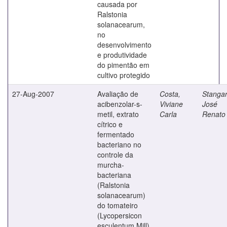
causada por
Ralstonia
solanacearum,
no
desenvolvimento
e produtividade
do pimentão em
cultivo protegido
27-Aug-2007
Avaliação de
Costa,
Stangar
acibenzolar-s-
Viviane
José
metil, extrato
Carla
Renato
cítrico e
fermentado
bacteriano no
controle da
murcha-
bacteriana
(Ralstonia
solanacearum)
do tomateiro
(Lycopersicon
esculentum Mill)