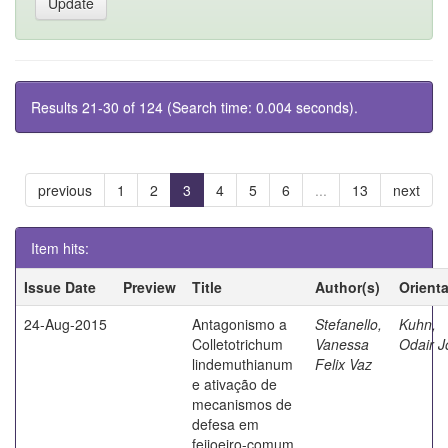
Results 21-30 of 124 (Search time: 0.004 seconds).
previous
1
2
3
4
5
6
...
13
next
Item hits:
Issue Date
Preview
Title
Author(s)
Orient
24-Aug-2015
Antagonismo a
Stefanello,
Kuhn,
Colletotrichum
Vanessa
Odair J
lindemuthianum
Felix Vaz
e ativação de
mecanismos de
defesa em
feijoeiro-comum