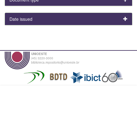
Date issued
UNIOESTE
(45) 3220-3000
biblioteca.repositorio@unioeste.br