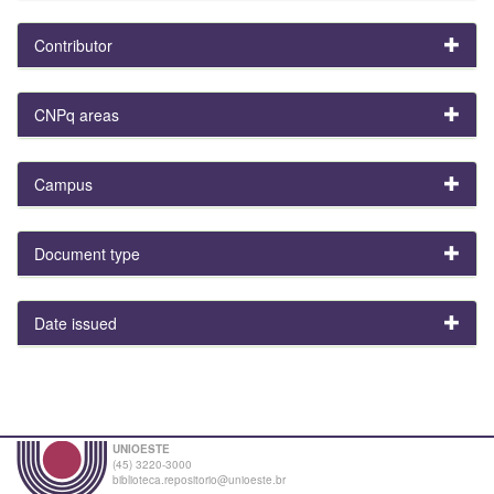
Contributor
CNPq areas
Campus
Document type
Date issued
UNIOESTE
(45) 3220-3000
biblioteca.repositorio@unioeste.br