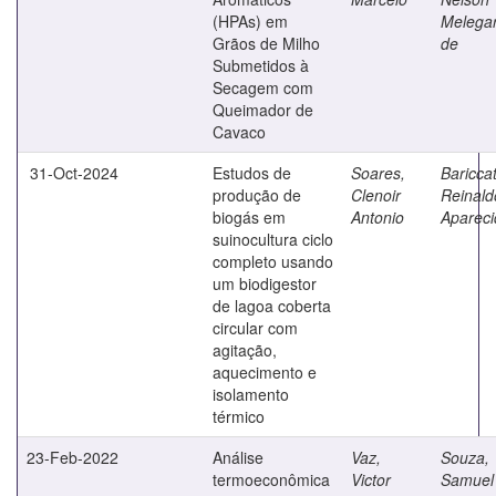
(HPAs) em
Melegar
Grãos de Milho
de
Submetidos à
Secagem com
Queimador de
Cavaco
31-Oct-2024
Estudos de
Soares,
Bariccat
produção de
Clenoir
Reinald
biogás em
Antonio
Apareci
suinocultura ciclo
completo usando
um biodigestor
de lagoa coberta
circular com
agitação,
aquecimento e
isolamento
térmico
23-Feb-2022
Análise
Vaz,
Souza,
termoeconômica
Victor
Samuel