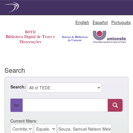
Skip
English
Español
Português
navigation
Search
Search:
for
Current filters: