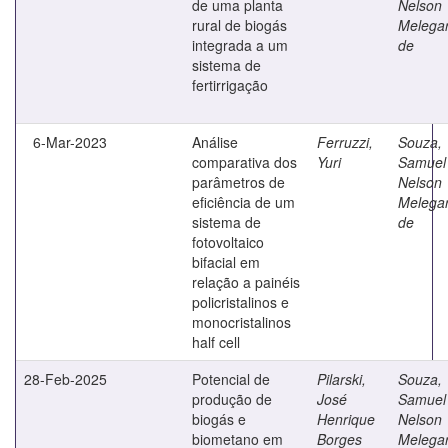
de uma planta
Nelson
rural de biogás
Melegar
integrada a um
de
sistema de
fertirrigação
6-Mar-2023
Análise
Ferruzzi,
Souza,
comparativa dos
Yuri
Samuel
parâmetros de
Nelson
eficiência de um
Melegar
sistema de
de
fotovoltaico
bifacial em
relação a painéis
policristalinos e
monocristalinos
half cell
28-Feb-2025
Potencial de
Pilarski,
Souza,
produção de
José
Samuel
biogás e
Henrique
Nelson
biometano em
Borges
Melegar