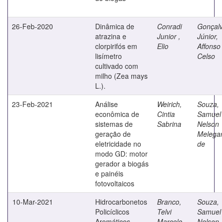
26-Feb-2020
Dinâmica de
Conradi
Gonçal
atrazina e
Junior ,
Júnior,
clorpirifós em
Elio
Affonso
lisímetro
Celso
cultivado com
milho (Zea mays
L.).
23-Feb-2021
Análise
Weirich,
Souza,
econômica de
Cintia
Samuel
sistemas de
Sabrina
Nelson
geração de
Melegar
eletricidade no
de
modo GD: motor
gerador a biogás
e painéis
fotovoltaicos
10-Mar-2021
Hidrocarbonetos
Branco,
Souza,
Policíclicos
Telvi
Samuel
Aromáticos
Marcelo
Nelson