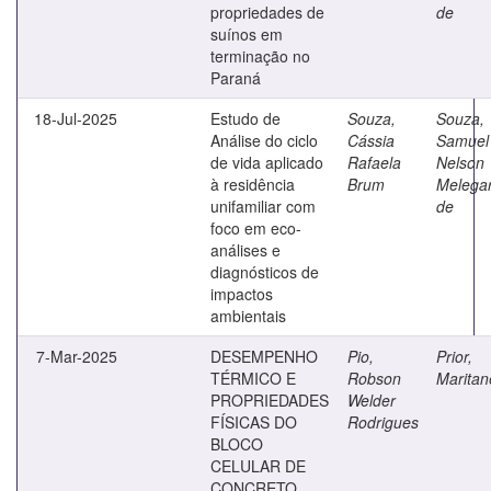
propriedades de
de
suínos em
terminação no
Paraná
18-Jul-2025
Estudo de
Souza,
Souza,
Análise do ciclo
Cássia
Samuel
de vida aplicado
Rafaela
Nelson
à residência
Brum
Melegar
unifamiliar com
de
foco em eco-
análises e
diagnósticos de
impactos
ambientais
7-Mar-2025
DESEMPENHO
Pio,
Prior,
TÉRMICO E
Robson
Maritan
PROPRIEDADES
Welder
FÍSICAS DO
Rodrigues
BLOCO
CELULAR DE
CONCRETO