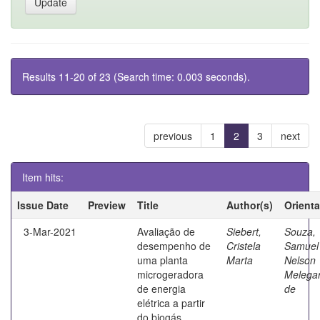
Results 11-20 of 23 (Search time: 0.003 seconds).
previous
1
2
3
next
Item hits:
Issue Date
Preview
Title
Author(s)
Orient
3-Mar-2021
Avaliação de
Siebert,
Souza,
desempenho de
Cristela
Samuel
uma planta
Marta
Nelson
microgeradora
Melegar
de energia
de
elétrica a partir
do biogás