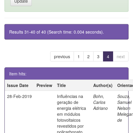
Results 31-40 of 40 (Search time: 0.004 seconds).
previous
1
2
3
4
next
Item hits:
Issue Date
Preview
Title
Author(s)
Orienta
28-Feb-2019
Influências na
Bohn,
Souza,
geração de
Carlos
Samuel
energia elétrica
Adriano
Nelson
em módulos
Melegar
fotovoltaicos
de
revestidos por
policarbonato