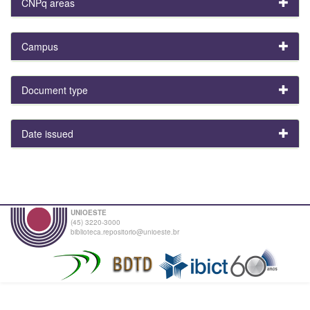
CNPq areas
Campus
Document type
Date issued
UNIOESTE
(45) 3220-3000
biblioteca.repositorio@unioeste.br