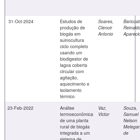
31-Oct-2024
Estudos de
Soares,
Bariccatt
produção de
Clenoir
Reinald
biogás em
Antonio
Apareci
suinocultura
ciclo completo
usando um
biodigestor de
lagoa coberta
circular com
agitação,
aquecimento e
isolamento
térmico
23-Feb-2022
Análise
Vaz,
Souza,
termoeconômica
Victor
Samuel
de uma planta
Nelson
rural de biogás
Melegar
integrada a um
de
sistema de