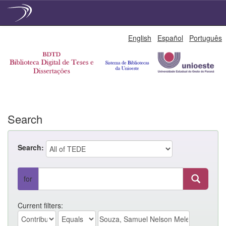
Skip
English
Español
Português
navigation
Search
Search:
for
Current filters: