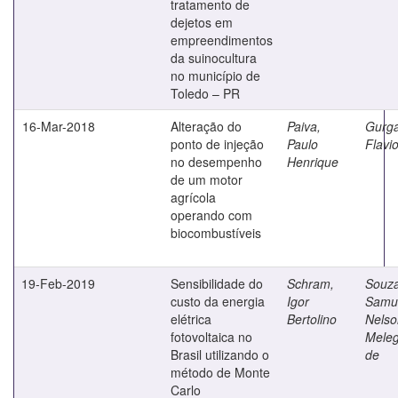
tratamento de
dejetos em
empreendimentos
da suinocultura
no município de
Toledo – PR
16-Mar-2018
Alteração do
Paiva,
Gurga
ponto de injeção
Paulo
Flavi
no desempenho
Henrique
de um motor
agrícola
operando com
biocombustíveis
19-Feb-2019
Sensibilidade do
Schram,
Souza
custo da energia
Igor
Samu
elétrica
Bertolino
Nelso
fotovoltaica no
Meleg
Brasil utilizando o
de
método de Monte
Carlo