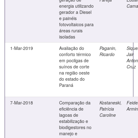
energia utilizando
Cama
gerador a Diesel
e painéis
fotovoltaicos para
áreas rurais
isoladas
1-Mar-2019
Avaliação do
Paganin,
Sique
conforto térmico
Ricardo
Jair
em pocilgas de
Anton
suínos de corte
Cruz
na região oeste
do estado do
Paraná
7-Mar-2018
Comparação da
Kostaneski,
Feide
eficiência de
Patrícia
Armin
lagoas de
Caroline
estabilização e
biodigestores no
manejo e