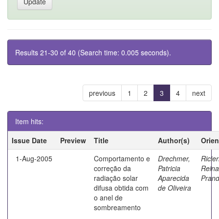
Results 21-30 of 40 (Search time: 0.005 seconds).
previous
1
2
3
4
next
Item hits:
Issue Date
Preview
Title
Author(s)
Orien
1-Aug-2005
Comportamento e
Drechmer,
Ricier
correção da
Patricia
Reina
radiação solar
Aparecida
Prand
difusa obtida com
de Oliveira
o anel de
sombreamento