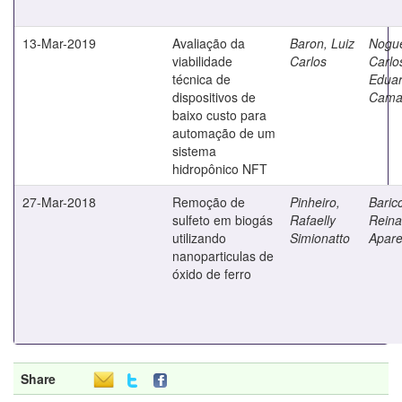
13-Mar-2019
Avaliação da
Baron, Luiz
Nogue
viabilidade
Carlos
Carlo
técnica de
Edua
dispositivos de
Cama
baixo custo para
automação de um
sistema
hidropônico NFT
27-Mar-2018
Remoção de
Pinheiro,
Baricc
sulfeto em biogás
Rafaelly
Reina
utilizando
Simionatto
Apare
nanoparticulas de
óxido de ferro
Share