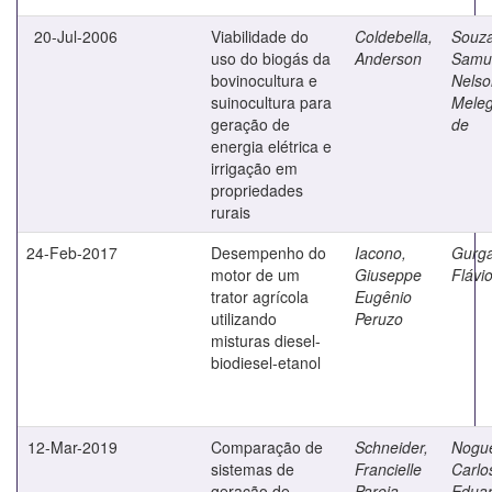
20-Jul-2006
Viabilidade do
Coldebella,
Souza
uso do biogás da
Anderson
Samu
bovinocultura e
Nelso
suinocultura para
Meleg
geração de
de
energia elétrica e
irrigação em
propriedades
rurais
24-Feb-2017
Desempenho do
Iacono,
Gurga
motor de um
Giuseppe
Flávi
trator agrícola
Eugênio
utilizando
Peruzo
misturas diesel-
biodiesel-etanol
12-Mar-2019
Comparação de
Schneider,
Nogue
sistemas de
Francielle
Carlo
geração de
Pareja
Edua