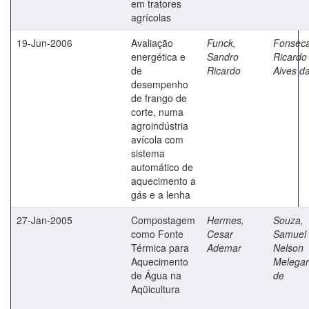
em tratores
agrícolas
19-Jun-2006
Avaliação
Funck,
Fonseca
energética e
Sandro
Ricardo
de
Ricardo
Alves d
desempenho
de frango de
corte, numa
agroindústria
avícola com
sistema
automático de
aquecimento a
gás e a lenha
27-Jan-2005
Compostagem
Hermes,
Souza,
como Fonte
Cesar
Samuel
Térmica para
Ademar
Nelson
Aquecimento
Melegar
de Água na
de
Aqüicultura