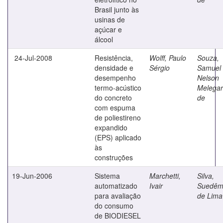
Brasil junto às
usinas de
açúcar e
álcool
24-Jul-2008
Resistência,
Wolff, Paulo
Souza,
densidade e
Sérgio
Samuel
desempenho
Nelson
termo-acústico
Melegar
do concreto
de
com espuma
de poliestireno
expandido
(EPS) aplicado
às
construções
19-Jun-2006
Sistema
Marchetti,
Silva,
automatizado
Ivair
Suedêm
para avaliação
de Lima
do consumo
de BIODIESEL