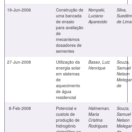
19-Jun-2006
Construção de
Kempski,
Silva,
uma bancada
Luciano
Suedêm
de ensaio
Aparecido
de Lima
para avaliação
de
mecanismos
dosadores de
sementes
27-Jun-2008
Utilização da
Basso, Luiz
Souza,
energia solar
Henrique
Samuel
em sistemas
Nelson
de
Melegar
aquecimento
de
de água
residencial
8-Feb-2008
Potencial e
Halmeman,
Souza,
custois de
Maria
Samuel
produção de
Cristina
Nelson
hidrogênio
Rodrigues
Melegar
eletrolítico no
de