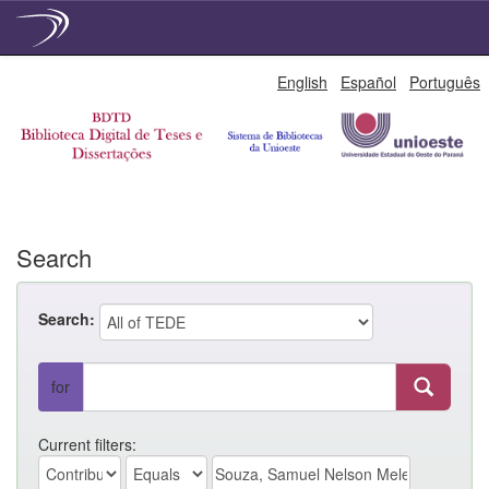
Skip
English
Español
Português
navigation
Search
Search:
for
Current filters: