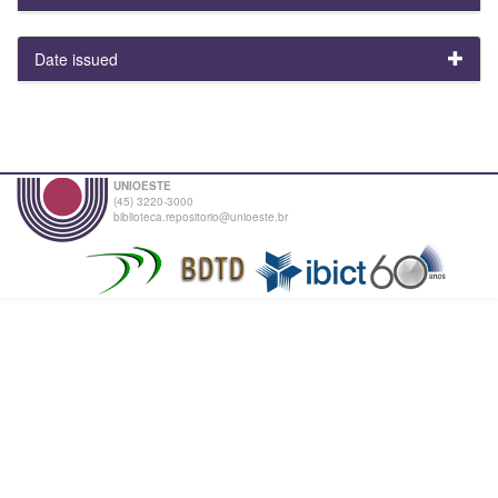
Date issued
UNIOESTE
(45) 3220-3000
biblioteca.repositorio@unioeste.br