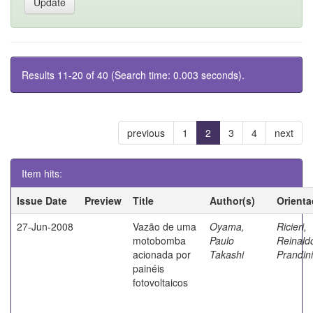
Results 11-20 of 40 (Search time: 0.003 seconds).
previous
1
2
3
4
next
Item hits:
Issue Date
Preview
Title
Author(s)
Orienta
27-Jun-2008
Vazão de uma
Oyama,
Ricieri,
motobomba
Paulo
Reinald
acionada por
Takashi
Prandini
painéis
fotovoltaicos