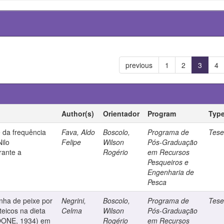
previous
1
2
3
4
Author(s)
Orientador
Program
Typ
 da frequência
Fava, Aldo
Boscolo,
Programa de
Tes
Nilo
Felipe
Wilson
Pós-Graduação
rante a
Rogério
em Recursos
Pesqueiros e
Engenharia de
Pesca
inha de peixe por
Negrini,
Boscolo,
Programa de
Tes
teicos na dieta
Celma
Wilson
Pós-Graduação
OONE, 1934) em
Rogério
em Recursos