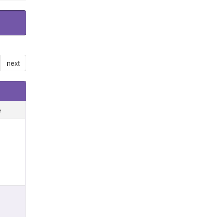
next
e
e
e