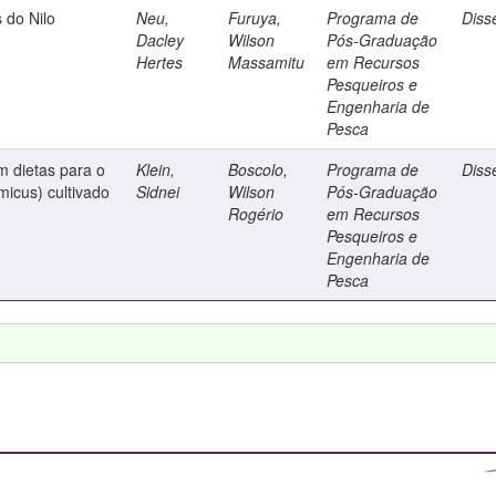
s do Nilo
Neu,
Furuya,
Programa de
Diss
Dacley
Wilson
Pós-Graduação
Hertes
Massamitu
em Recursos
Pesqueiros e
Engenharia de
Pesca
m dietas para o
Klein,
Boscolo,
Programa de
Diss
icus) cultivado
Sidnei
Wilson
Pós-Graduação
Rogério
em Recursos
Pesqueiros e
Engenharia de
Pesca