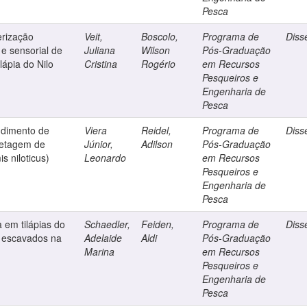
Pesca
erização
Veit,
Boscolo,
Programa de
Diss
 e sensorial de
Juliana
Wilson
Pós-Graduação
lápia do Nilo
Cristina
Rogério
em Recursos
Pesqueiros e
Engenharia de
Pesca
ndimento de
Viera
Reidel,
Programa de
Diss
iletagem de
Júnior,
Adilson
Pós-Graduação
s niloticus)
Leonardo
em Recursos
Pesqueiros e
Engenharia de
Pesca
a em tilápias do
Schaedler,
Feiden,
Programa de
Diss
s escavados na
Adelaide
Aldi
Pós-Graduação
Marina
em Recursos
Pesqueiros e
Engenharia de
Pesca