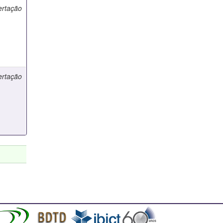
ertação
ertação