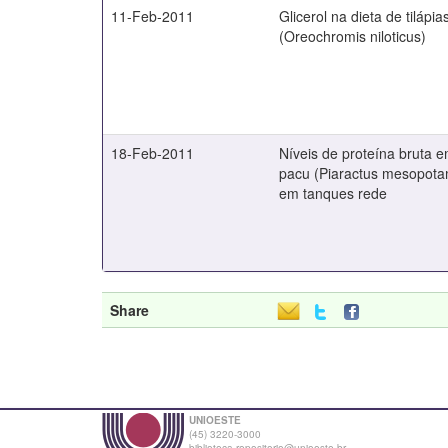
11-Feb-2011
Glicerol na dieta de tilápia
(Oreochromis niloticus)
18-Feb-2011
Níveis de proteína bruta e
pacu (Piaractus mesopotam
em tanques rede
Share
UNIOESTE
(45) 3220-3000