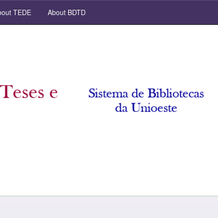
out TEDE
About BDTD