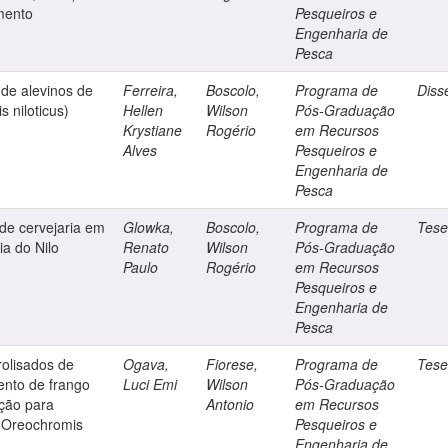
imento
Pesqueiros e
Engenharia de
Pesca
de alevinos de
Ferreira,
Boscolo,
Programa de
Diss
s niloticus)
Hellen
Wilson
Pós-Graduação
Krystiane
Rogério
em Recursos
Alves
Pesqueiros e
Engenharia de
Pesca
 de cervejaria em
Glowka,
Boscolo,
Programa de
Tes
ia do Nilo
Renato
Wilson
Pós-Graduação
Paulo
Rogério
em Recursos
Pesqueiros e
Engenharia de
Pesca
olisados de
Ogava,
Fiorese,
Programa de
Tes
nto de frango
Luci Emi
Wilson
Pós-Graduação
ção para
Antonio
em Recursos
o (Oreochromis
Pesqueiros e
Engenharia de