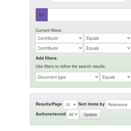
for
Current filters:
Add filters:
Use filters to refine the search results.
Results/Page
Sort items by
Authors/record