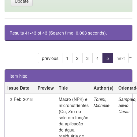
Results 41-43 of 43 (Search time: 0.003 seconds).
...
previous
1
2
3
4
5
next
Item hits:
Issue Date
Preview
Title
Author(s)
Orientad
2-Feb-2018
Macro (NPK) e
Tonini,
Sampaio,
micronutrientes
Michelle
Silvio
(Cu, Zn) no
César
solo em função
da aplicação
de água
residuária de