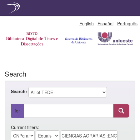
Skip
English
Español
Português
navigation
Search
Search:
for
Current filters: