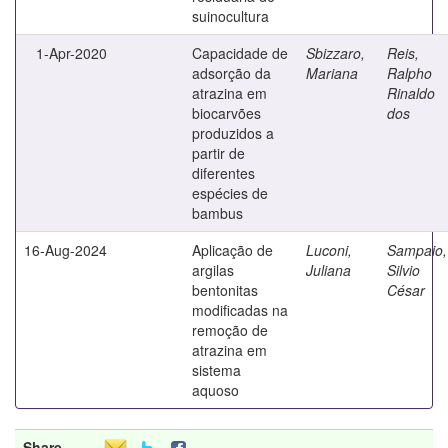
suinocultura
1-Apr-2020
Capacidade de
Sbizzaro,
Reis,
adsorção da
Mariana
Ralpho
atrazina em
Rinaldo
biocarvões
dos
produzidos a
partir de
diferentes
espécies de
bambus
16-Aug-2024
Aplicação de
Luconi,
Sampaio,
argilas
Juliana
Silvio
bentonitas
César
modificadas na
remoção de
atrazina em
sistema
aquoso
Share