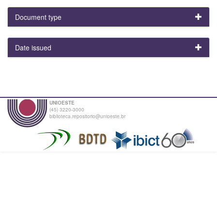
Document type
Date issued
UNIOESTE
(45) 3220-3000
biblioteca.repositorio@unioeste.br