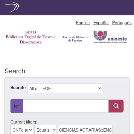
Skip
English
Español
Português
navigation
Search
Search:
for
Current filters: