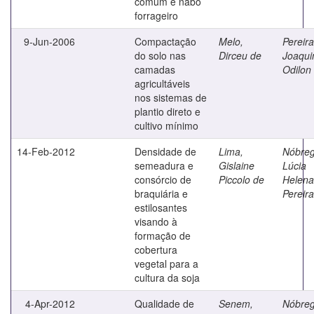
comum e nabo
forrageiro
9-Jun-2006
Compactação
Melo,
Pereira
do solo nas
Dirceu de
Joaqu
camadas
Odilon
agricultáveis
nos sistemas de
plantio direto e
cultivo mínimo
14-Feb-2012
Densidade de
Lima,
Nóbreg
semeadura e
Gislaine
Lúcia
consórcio de
Piccolo de
Helena
braquiária e
Pereira
estilosantes
visando à
formação de
cobertura
vegetal para a
cultura da soja
4-Apr-2012
Qualidade de
Senem,
Nóbreg