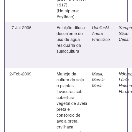
1917)
(Hemíptera:
Psyllidae)
7-Jul-2006
Poluição difusa
Doblinski,
Sampai
decorrente do
Andre
Silvio
uso de água
Francisco
César
residuária da
suinocultura
2-Feb-2009
Manejo da
Mauli,
Nóbreg
cultura da soja
Marcia
Lúcia
e plantas
Maria
Helena
invasoras sob
Pereira
cobertura
vegetal de aveia
preta e
consórcio de
aveia preta,
ervilhaca