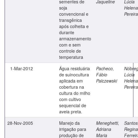
sementes de
Jaqueline
Lúcia
soja
Helena
convencional e
Pereira
transgênica
após colheita e
durante
armazenamento
com e sem
controle de
temperatura
1-Mar-2012
Água residuária
Pacheco,
Nóbreg
de suinocultura
Fábio
Lúcia
aplicada em
Palczewski
Helena
cobertura na
Pereira
cultura do milho
com cultivo
sequencial de
aveia preta.
28-Nov-2005
Manejo da
Meneghetti,
Santos
irrigação para
Adriana
Regina
produção de
Maria
Ferreir