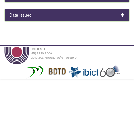
Date issued
UNIOESTE
(45) 3220-3000
biblioteca.repositorio@unioeste.br