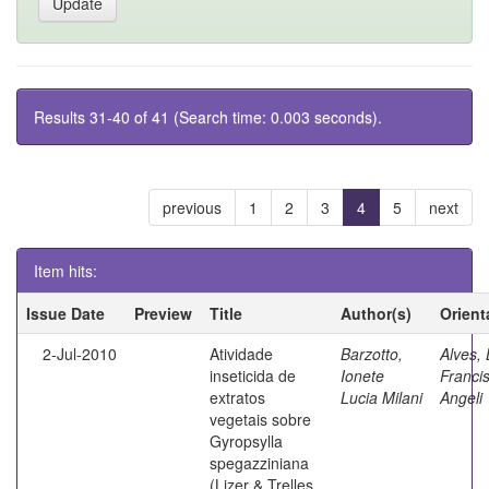
Results 31-40 of 41 (Search time: 0.003 seconds).
previous
1
2
3
4
5
next
Item hits:
Issue Date
Preview
Title
Author(s)
Orient
2-Jul-2010
Atividade
Barzotto,
Alves, 
inseticida de
Ionete
Franci
extratos
Lucia Milani
Angeli
vegetais sobre
Gyropsylla
spegazziniana
(Lizer & Trelles,