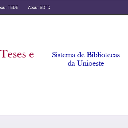
out TEDE
About BDTD