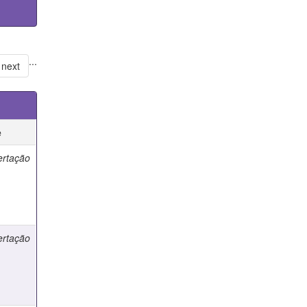
...
next
e
ertação
ertação