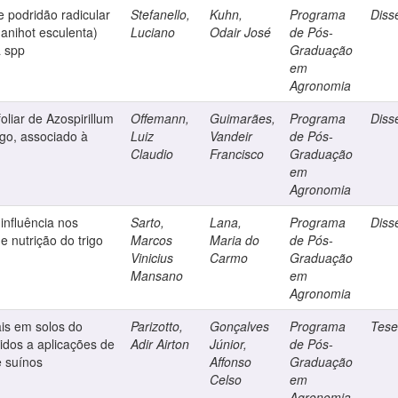
e podridão radicular
Stefanello,
Kuhn,
Programa
Diss
anihot esculenta)
Luciano
Odair José
de Pós-
a spp
Graduação
em
Agronomia
oliar de Azospirillum
Offemann,
Guimarães,
Programa
Diss
igo, associado à
Luiz
Vandeir
de Pós-
Claudio
Francisco
Graduação
em
Agronomia
influência nos
Sarto,
Lana,
Programa
Diss
e nutrição do trigo
Marcos
Maria do
de Pós-
Vinicius
Carmo
Graduação
Mansano
em
Agronomia
ais em solos do
Parizotto,
Gonçalves
Programa
Tes
idos a aplicações de
Adir Airton
Júnior,
de Pós-
e suínos
Affonso
Graduação
Celso
em
Agronomia