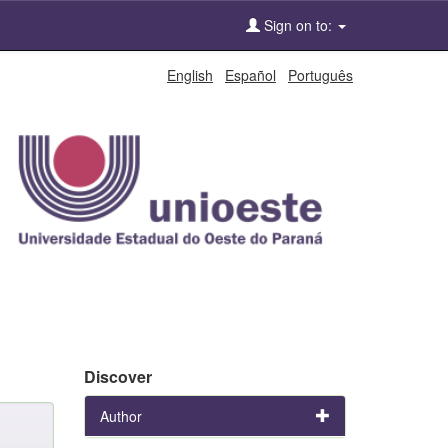
Sign on to:
English
Español
Português
Discover
Author