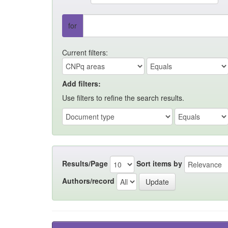
for
Current filters:
Add filters:
Use filters to refine the search results.
Results/Page
Sort items by
Authors/record