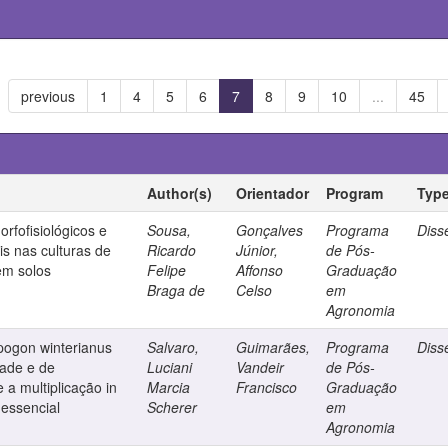
previous
1
4
5
6
7
8
9
10
...
45
Author(s)
Orientador
Program
Typ
orfofisiológicos e
Sousa,
Gonçalves
Programa
Diss
is nas culturas de
Ricardo
Júnior,
de Pós-
em solos
Felipe
Affonso
Graduação
Braga de
Celso
em
Agronomia
pogon winterianus
Salvaro,
Guimarães,
Programa
Diss
dade e de
Luciani
Vandeir
de Pós-
 a multiplicação in
Marcia
Francisco
Graduação
 essencial
Scherer
em
Agronomia