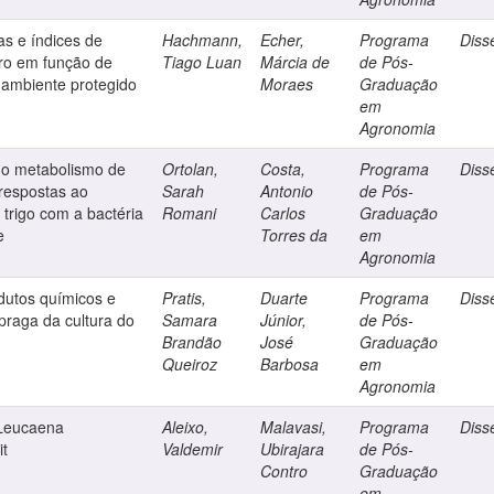
as e índices de
Hachmann,
Echer,
Programa
Diss
iro em função de
Tiago Luan
Márcia de
de Pós-
ambiente protegido
Moraes
Graduação
em
Agronomia
do metabolismo de
Ortolan,
Costa,
Programa
Diss
 respostas ao
Sarah
Antonio
de Pós-
 trigo com a bactéria
Romani
Carlos
Graduação
e
Torres da
em
Agronomia
odutos químicos e
Pratis,
Duarte
Programa
Diss
-praga da cultura do
Samara
Júnior,
de Pós-
Brandão
José
Graduação
Queiroz
Barbosa
em
Agronomia
 Leucaena
Aleixo,
Malavasi,
Programa
Diss
it
Valdemir
Ubirajara
de Pós-
Contro
Graduação
em