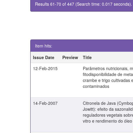
Results 61-70 of 447 (Search time: 0.017 seconds).
Item hits:
Issue Date
Preview
Title
12-Feb-2015
Parâmetros nutricionais, m
fitodisponibilidade de meta
crambe e trigo cultivadas 
contaminados
14-Feb-2007
Citronela de Java (Cymbo
Jowitt): efeito da sazonali
reguladores vegetais sobre
vitro e rendimento do óleo