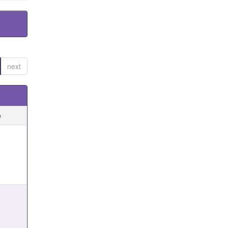
next
e
e
e