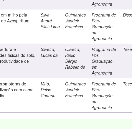
Agronomia
 em milho pela
Silva,
Guimarães,
Programa de
Diss
 de Azospirillum,
André
Vandeir
Pós-
Silas Lima
Francisco
Graduação
em
Agronomia
bertura e
Silveira,
Oliveira,
Programa de
Tes
es físicas do solo,
Lucas da
Paulo
Pós-
produtividade de
Sérgio
Graduação
Rabello de
em
Agronomia
 promotoras de
Vitto,
Guimaraes,
Programa de
Tes
tilização com cama
Deise
Vandeir
Pós-
ilho
Cadorin
Francisco
Graduação
em
Agronomia