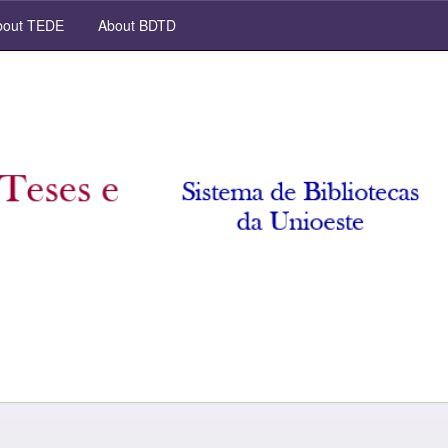
out TEDE
About BDTD