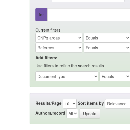
for
Current filters:
Add filters:
Use filters to refine the search results.
Results/Page
Sort items by
Authors/record