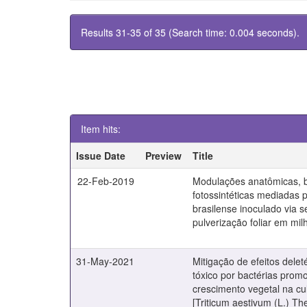
Results 31-35 of 35 (Search time: 0.004 seconds).
Item hits:
Issue Date
Preview
Title
22-Feb-2019
Modulações anatômicas, b
fotossintéticas mediadas p
brasilense inoculado via 
pulverização foliar em mil
31-May-2021
Mitigação de efeitos delet
tóxico por bactérias prom
crescimento vegetal na cul
[Triticum aestivum (L.) The