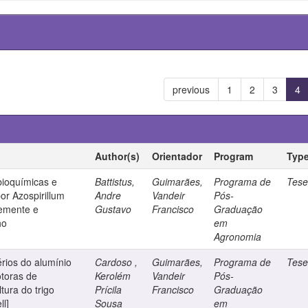
previous
1
2
3
4
Author(s)
Orientador
Program
Typ
ioquímicas e
Battistus,
Guimarães,
Programa de
Tes
or Azospirillum
Andre
Vandeir
Pós-
semente e
Gustavo
Francisco
Graduação
ho
em
Agronomia
érios do alumínio
Cardoso ,
Guimarães,
Programa de
Tes
otoras de
Kerolém
Vandeir
Pós-
tura do trigo
Prícila
Francisco
Graduação
ll]
Sousa
em