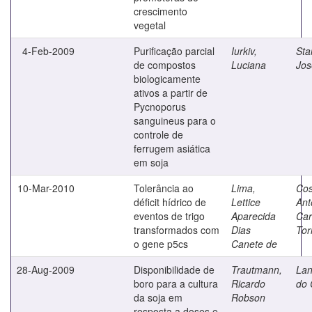
crescimento
vegetal
4-Feb-2009
Purificação parcial
Iurkiv,
Sta
de compostos
Luciana
Jos
biologicamente
ativos a partir de
Pycnoporus
sanguineus para o
controle de
ferrugem asiática
em soja
10-Mar-2010
Tolerância ao
Lima,
Cos
déficit hídrico de
Lettice
Ant
eventos de trigo
Aparecida
Car
transformados com
Dias
Tor
o gene p5cs
Canete de
28-Aug-2009
Disponibilidade de
Trautmann,
Lan
boro para a cultura
Ricardo
do
da soja em
Robson
resposta a doses e