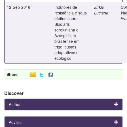
12-Sep-2016
Indutores de
Iurkiv,
Gui
resistência e seus
Luciana
Van
efeitos sobre
Fra
Bipolaris
sorokiniana e
Azospirillum
brasilense em
trigo: custos
adaptativos e
ecológico
Share
Discover
Author
Advisor