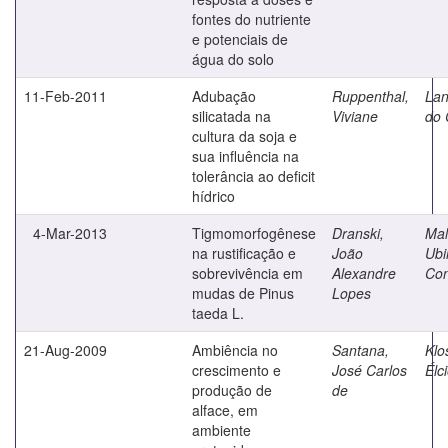
fontes do nutriente
e potenciais de
água do solo
11-Feb-2011
Adubação
Ruppenthal,
Lan
silicatada na
Viviane
do
cultura da soja e
sua influência na
tolerância ao deficit
hídrico
4-Mar-2013
Tigmomorfogênese
Dranski,
Mal
na rustificação e
João
Ubi
sobrevivência em
Alexandre
Con
mudas de Pinus
Lopes
taeda L.
21-Aug-2009
Ambiência no
Santana,
Klo
crescimento e
José Carlos
Élci
produção de
de
alface, em
ambiente