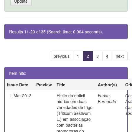
Results 11-20 of 35 (Search time: 0.004 seconds).
previous
1
2
3
4
next
Item hits:
Issue Date
Preview
Title
Author(s)
Ori
1-Mar-2013
Efeito do déficit
Furlan,
Cos
hídrico em duas
Fernando
Ant
variedades de trigo
Car
(Triticum aestivum
Tor
L.) em associação
com bactérias
promotoras do