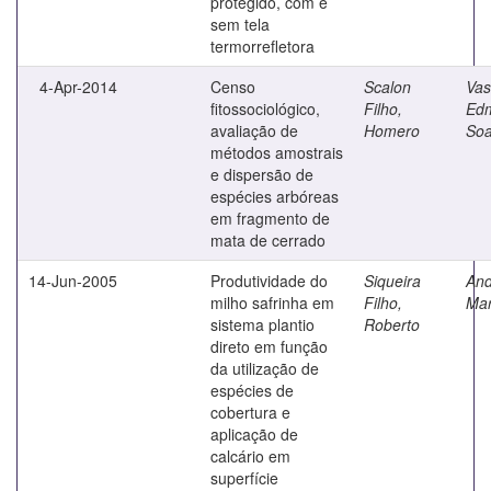
protegido, com e
sem tela
termorrefletora
4-Apr-2014
Censo
Scalon
Vas
fitossociológico,
Filho,
Ed
avaliação de
Homero
Soa
métodos amostrais
e dispersão de
espécies arbóreas
em fragmento de
mata de cerrado
14-Jun-2005
Produtividade do
Siqueira
And
milho safrinha em
Filho,
Mar
sistema plantio
Roberto
direto em função
da utilização de
espécies de
cobertura e
aplicação de
calcário em
superfície