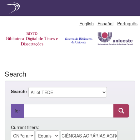
Skip
English
Español
Português
navigation
Search
Search:
for
Current filters: