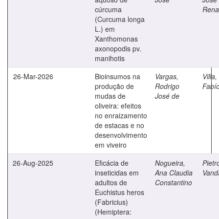
cúrcuma
Rena
(Curcuma longa
L.) em
Xanthomonas
axonopodis pv.
manihotis
26-Mar-2026
Bioinsumos na
Vargas,
Villa,
produção de
Rodrigo
Fabío
mudas de
José de
oliveira: efeitos
no enraizamento
de estacas e no
desenvolvimento
em viveiro
26-Aug-2025
Eficácia de
Nogueira,
Pietr
inseticidas em
Ana Claudia
Vand
adultos de
Constantino
Euchistus heros
(Fabricius)
(Hemiptera: