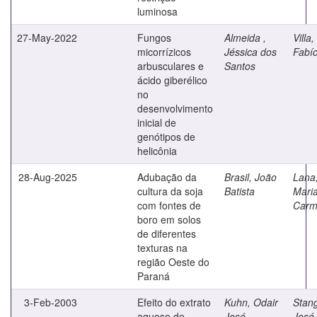
luminosa
27-May-2022
Fungos
Almeida ,
Villa,
micorrízicos
Jéssica dos
Fabío
arbusculares e
Santos
ácido giberélico
no
desenvolvimento
inicial de
genótipos de
helicônia
28-Aug-2025
Adubação da
Brasil, João
Lana
cultura da soja
Batista
Mari
com fontes de
Car
boro em solos
de diferentes
texturas na
região Oeste do
Paraná
3-Feb-2003
Efeito do extrato
Kuhn, Odair
Stang
aquoso de
José
José