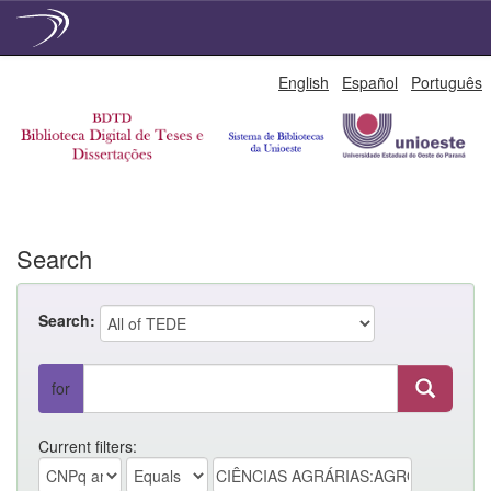
Skip
English
Español
Português
navigation
Search
Search:
for
Current filters: