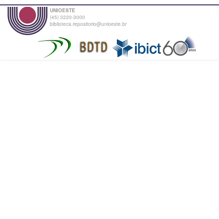
UNIOESTE
(45) 3220-3000
biblioteca.repositorio@unioeste.br