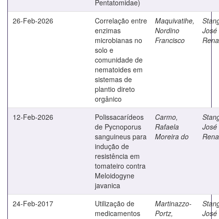
Pentatomidae)
26-Feb-2026
Correlação entre
Maquivatihe,
Stang
enzimas
Nordino
José
microbianas no
Francisco
Rena
solo e
comunidade de
nematoides em
sistemas de
plantio direto
orgânico
12-Feb-2026
Polissacarídeos
Carmo,
Stang
de Pycnoporus
Rafaela
José
sanguineus para
Moreira do
Rena
indução de
resistência em
tomateiro contra
Meloidogyne
javanica
24-Feb-2017
Utilização de
Martinazzo-
Stang
medicamentos
Portz,
José