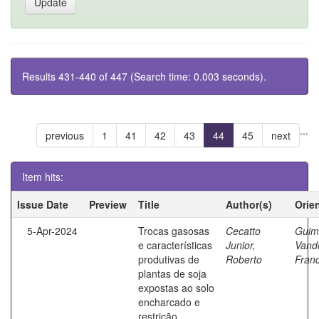
Results 431-440 of 447 (Search time: 0.003 seconds).
...
previous
1
41
42
43
44
45
next
Item hits:
Issue Date
Preview
Title
Author(s)
Orie
5-Apr-2024
Trocas gasosas
Cecatto
Guim
e características
Junior,
Vand
produtivas de
Roberto
Franc
plantas de soja
expostas ao solo
encharcado e
restrição