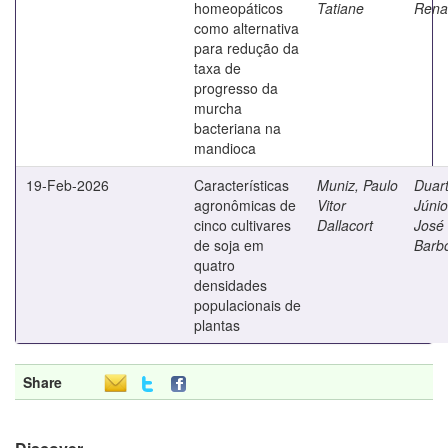
homeopáticos
Tatiane
Rena
como alternativa
para redução da
taxa de
progresso da
murcha
bacteriana na
mandioca
19-Feb-2026
Características
Muniz, Paulo
Duar
agronômicas de
Vitor
Júnio
cinco cultivares
Dallacort
José
de soja em
Barb
quatro
densidades
populacionais de
plantas
Share