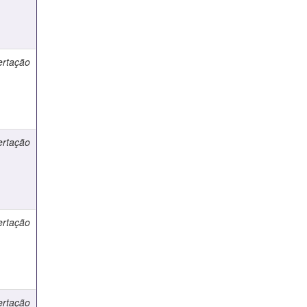
ertação
ertação
ertação
ertação