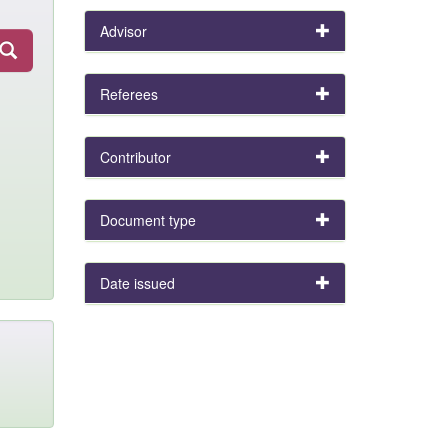
Advisor
Referees
Contributor
Document type
Date issued