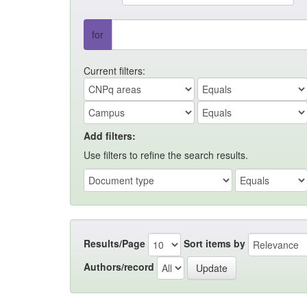
for
Current filters:
Add filters:
Use filters to refine the search results.
Results/Page
Sort items by
Authors/record