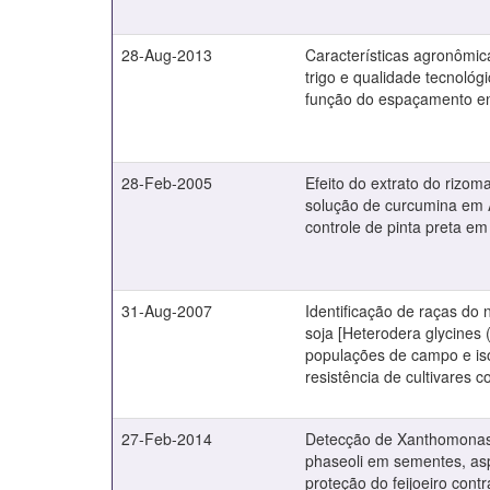
28-Aug-2013
Características agronômica
trigo e qualidade tecnológ
função do espaçamento en
28-Feb-2005
Efeito do extrato do rizo
solução de curcumina em A
controle de pinta preta em
31-Aug-2007
Identificação de raças do 
soja [Heterodera glycines (
populações de campo e is
resistência de cultivares c
27-Feb-2014
Detecção de Xanthomonas
phaseoli em sementes, asp
proteção do feijoeiro cont