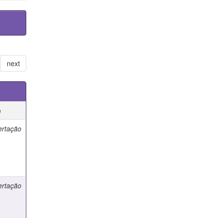
next
e
ertação
ertação