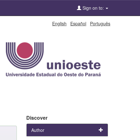
Sign on to:
English
Español
Português
Discover
Author