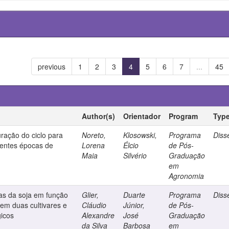
previous
1
2
3
4
5
6
7
...
45
Author(s)
Orientador
Program
Typ
ração do ciclo para
Noreto,
Klosowski,
Programa
Diss
erentes épocas de
Lorena
Élcio
de Pós-
Maia
Silvério
Graduação
em
Agronomia
as da soja em função
Glier,
Duarte
Programa
Diss
 em duas cultivares e
Cláudio
Júnior,
de Pós-
gicos
Alexandre
José
Graduação
da Silva
Barbosa
em