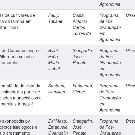
Agronomia
s de cultivares de
Pauly,
Costa,
Programa
Diss
ica da farinha em
Tatiane
Antonio
de Pós-
tre linhas
Carlos
Graduação
Torres da
em
Agronomia
ma de Curcuma longa e
Balbi-
Stangarlin,
Programa
Diss
lternaria solani e
Peña,
José
de Pós-
 tomateiro
Maria
Renato
Graduação
Isabel
em
Agronomia
nematóide de cisto da
Santana,
Furlanetto,
Programa
Diss
Ichinohe)] a partir de
Hamilton
Cleber
de Pós-
olados monocísticos e
Graduação
omerciais à raça 3
em
Agronomia
 axonopodis pv.
Dal'Maso,
Stangarlin,
Programa
Diss
ectos fisiológicos e
Emanuele
José
de Pós-
ra o crestamento
Guandalin
Renato
Graduação