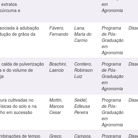
extratos
em
m cúrcuma e
Agronomia
ssociada à adubação
Fávero,
Lana,
Programa
Diss
odução de grãos da
Fernando
Maria do
de Pós-
Carmo
Graduação
em
Agronomia
 calda de pulverização
Boschini,
Contiero,
Programa
Diss
a e do volume de
Laercio
Robinson
de Pós-
ja
Luiz
Graduação
em
Agronomia
tura cultivadas no
Mottin,
Seidel,
Programa
Diss
ísicas do solo e na
Marcos
Edleusa
de Pós-
ilho em sucessão
Cesar
Pereira
Graduação
em
Agronomia
combinações de tempo
Greco,
Campos,
Programa
Diss