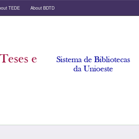
out TEDE
About BDTD