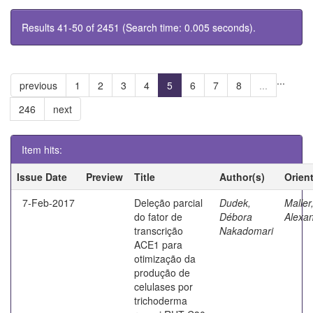
Results 41-50 of 2451 (Search time: 0.005 seconds).
...
previous
1
2
3
4
5
6
7
8
...
246
next
Item hits:
Issue Date
Preview
Title
Author(s)
Orien
7-Feb-2017
Deleção parcial
Dudek,
Maller
do fator de
Débora
Alexa
transcrição
Nakadomari
ACE1 para
otimização da
produção de
celulases por
trichoderma