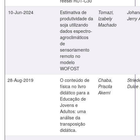
reesei RUT-C30
10-Jun-2024
Estimativa de
Tomazi,
Johan
produtividade da
Izabely
Jerry 
soja utilizando
Machado
dados espectro-
agroclimáticos
de
sensoriamento
remoto no
modelo
WOFOST
28-Aug-2019
O conteúdo de
Chaba,
Striede
física no livro
Priscila
Dulce
didático para a
Akemi
Educação de
Jovens e
Adultos: uma
análise da
transposição
didática.