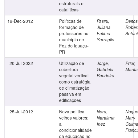
estruturais e
catalíticas
19-Dec-2012
Políticas de
Pasini,
Deitos
formação de
Juliana
Rober
professores no
Fátima
Anton
município de
Serraglio
Foz do Iguaçu-
PR
20-Jul-2022
Utilização de
Jorge,
Prior,
cobertura
Gabriela
Mari
vegetal vertical
Bandeira
como estratégia
de climatização
passiva em
edificações
25-Jul-2012
Nova política
Nora,
Nogue
velhos valores:
Naraiana
Mary
a
Inez
Guima
condicionalidade
Franci
da educação no