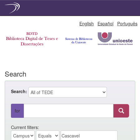
Skip
English
Español
Português
navigation
Search
Search:
for
Current filters: