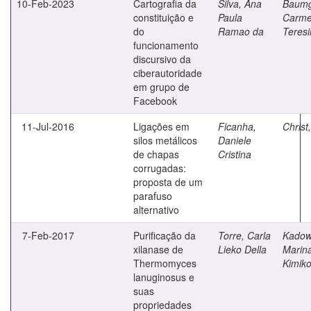
10-Feb-2023
Cartografia da
Silva, Ana
Baumg
constituição e
Paula
Carm
do
Ramao da
Teres
funcionamento
discursivo da
ciberautoridade
em grupo de
Facebook
11-Jul-2016
Ligações em
Ficanha,
Christ,
silos metálicos
Daniele
de chapas
Cristina
corrugadas:
proposta de um
parafuso
alternativo
7-Feb-2017
Purificação da
Torre, Carla
Kadow
xilanase de
Lieko Della
Marin
Thermomyces
Kimik
lanuginosus e
suas
propriedades