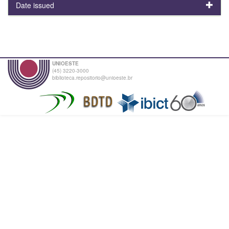
Date issued
UNIOESTE
(45) 3220-3000
biblioteca.repositorio@unioeste.br