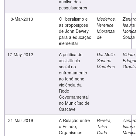
análise dos
pesquisadores
8-Mar-2013
O liberalismo e
Medeiros,
Zanard
as proposições
Verenice
Isaura
de John Dewey
Mioranza
Monic
para a educação
de
Souza
elementar
17-May-2012
A política de
Dal Molin,
Viriato,
assistência
Susana
Edagu
social no
Medeiros
Orquiz
enfrentamento
ao fenômeno
violência da
Rede
Governamental
no Município de
Cascavel
21-Mar-2019
A Relação entre
Pereira,
Zanard
o Estado,
Taisa
Isaura
Organismos
Carla
Monic