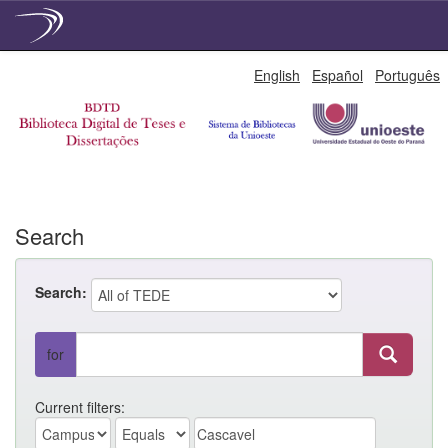
Skip
English
Español
Português
navigation
Search
Search:
for
Current filters: