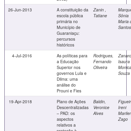
26-Jun-2013
A constituição da
Zanin ,
Marqu
escola pública
Tatiane
Sônia
primária no
Maria 
Município de
Santos
Guaraniaçu:
percursos
históricos
4-Jul-2016
As políticas para
Rodrigues,
Zanard
a Educação
Fernando
Isaura
Superior nos
Oliveira
Monic
governos Lula e
Souza
Dilma: uma
análise do
Prouni e Fies
19-Apr-2018
Plano de Ações
Baldin,
Figuei
Descentralizadas
Veronice
Ireni
– PAD: os
Alves
Marile
aspectos
Zago
relativos a
proteção à