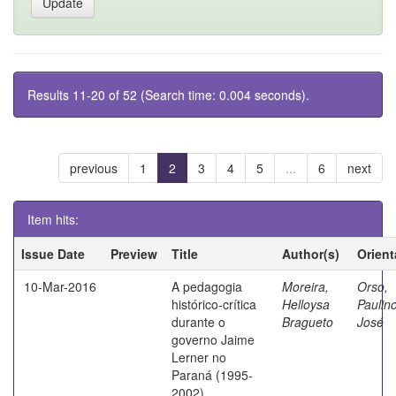
Results 11-20 of 52 (Search time: 0.004 seconds).
previous
1
2
3
4
5
...
6
next
Item hits:
Issue Date
Preview
Title
Author(s)
Orient
10-Mar-2016
A pedagogia
Moreira,
Orso,
histórico-crítica
Helloysa
Paulin
durante o
Bragueto
José
governo Jaime
Lerner no
Paraná (1995-
2002)