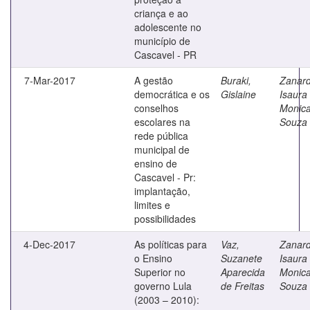
criança e ao
adolescente no
município de
Cascavel - PR
7-Mar-2017
A gestão
Buraki,
Zanard
democrática e os
Gislaine
Isaura
conselhos
Monic
escolares na
Souza
rede pública
municipal de
ensino de
Cascavel - Pr:
implantação,
limites e
possibilidades
4-Dec-2017
As políticas para
Vaz,
Zanard
o Ensino
Suzanete
Isaura
Superior no
Aparecida
Monic
governo Lula
de Freitas
Souza
(2003 – 2010):