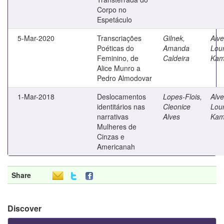
Corpo no
Espetáculo
5-Mar-2020
Transcriações
Gilnek,
Alve
Poéticas do
Amanda
Lou
Feminino, de
Caldeira
Kam
Alice Munro a
Pedro Almodovar
1-Mar-2018
Deslocamentos
Lopes-Flois,
Alve
identitários nas
Cleonice
Lou
narrativas
Alves
Kam
Mulheres de
Cinzas e
Americanah
Share
Discover