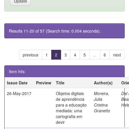
Results 11-20 of 57 (Search time: 0.004 seconds).
previous
1
2
3
4
5
...
6
next
Item hits:
Issue Date
Preview
Title
Author(s)
Ori
26-May-2017
Objetos digitais
Moreira,
Dal 
de aprendência
Julia
Beat
para a educação
Cristina
Hel
mediada: uma
Granetto
cartografia em
devir