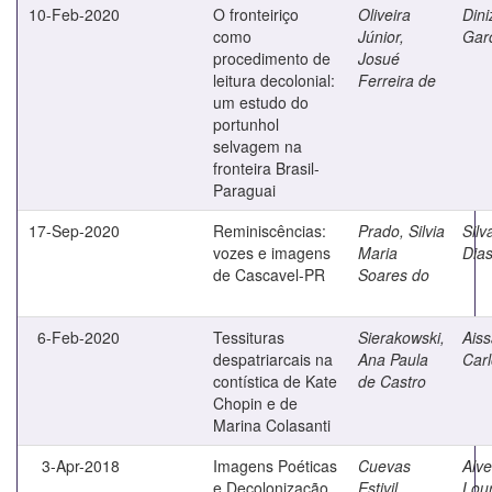
10-Feb-2020
O fronteiriço
Oliveira
Dini
como
Júnior,
Gar
procedimento de
Josué
leitura decolonial:
Ferreira de
um estudo do
portunhol
selvagem na
fronteira Brasil-
Paraguai
17-Sep-2020
Reminiscências:
Prado, Silvia
Silv
vozes e imagens
Maria
Dia
de Cascavel-PR
Soares do
6-Feb-2020
Tessituras
Sierakowski,
Aiss
despatriarcais na
Ana Paula
Car
contística de Kate
de Castro
Chopin e de
Marina Colasanti
3-Apr-2018
Imagens Poéticas
Cuevas
Alve
e Decolonização
Estivil,
Lou