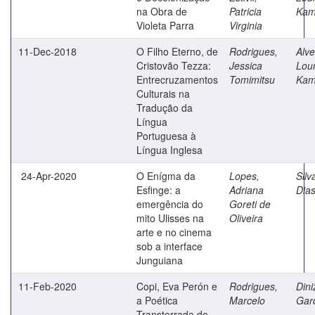
na Obra de
Patricia
Kam
Violeta Parra
Virginia
11-Dec-2018
O Filho Eterno, de
Rodrigues,
Alve
Cristovão Tezza:
Jessica
Lou
Entrecruzamentos
Tomimitsu
Kam
Culturais na
Tradução da
Língua
Portuguesa à
Língua Inglesa
24-Apr-2020
O Enígma da
Lopes,
Silv
Esfinge: a
Adriana
Dia
emergência do
Goreti de
mito Ulisses na
Oliveira
arte e no cinema
sob a interface
Junguiana
11-Feb-2020
Copi, Eva Perón e
Rodrigues,
Dini
a Poética
Marcelo
Gar
Transterrada do