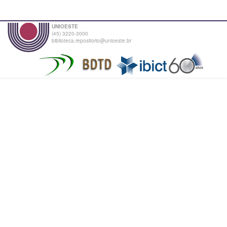
UNIOESTE
(45) 3220-3000
biblioteca.repositorio@unioeste.br