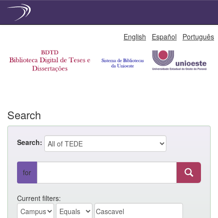
Skip
English
Español
Português
navigation
Search
Search:
for
Current filters: