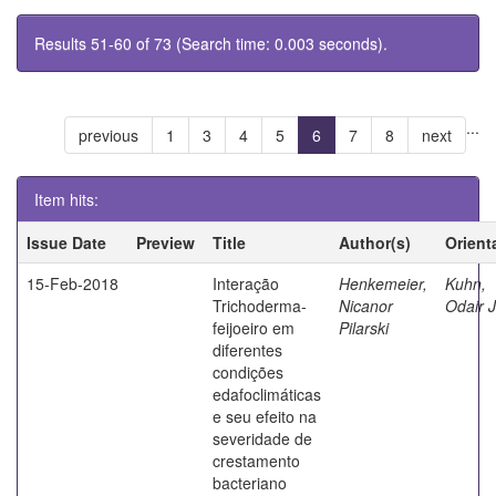
Results 51-60 of 73 (Search time: 0.003 seconds).
...
previous
1
3
4
5
6
7
8
next
Item hits:
Issue Date
Preview
Title
Author(s)
Orient
15-Feb-2018
Interação
Henkemeier,
Kuhn,
Trichoderma-
Nicanor
Odair 
feijoeiro em
Pilarski
diferentes
condições
edafoclimáticas
e seu efeito na
severidade de
crestamento
bacteriano