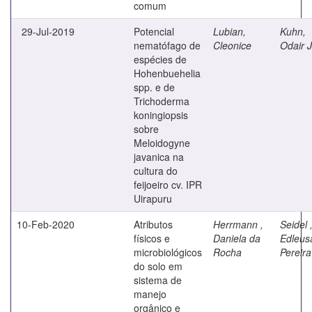
comum
29-Jul-2019
Potencial
Lubian,
Kuhn,
nematófago de
Cleonice
Odair 
espécies de
Hohenbuehelia
spp. e de
Trichoderma
koningiopsis
sobre
Meloidogyne
javanica na
cultura do
feijoeiro cv. IPR
Uirapuru
10-Feb-2020
Atributos
Herrmann ,
Seidel 
físicos e
Daniela da
Edleus
microbiológicos
Rocha
Pereira
do solo em
sistema de
manejo
orgânico e