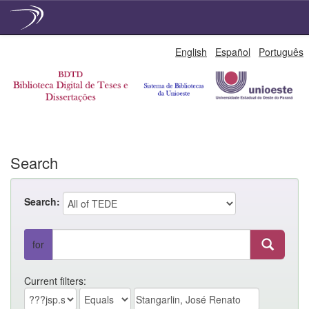
Skip
English
Español
Português
navigation
Search
Search:
for
Current filters: