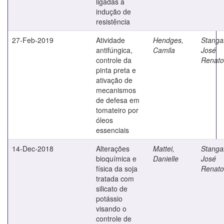
ligadas à
indução de
resistência
27-Feb-2019
Atividade
Hendges,
Stangar
antifúngica,
Camila
José
controle da
Renato
pinta preta e
ativação de
mecanismos
de defesa em
tomateiro por
óleos
essenciais
14-Dec-2018
Alterações
Mattei,
Stangar
bioquímica e
Danielle
José
física da soja
Renato
tratada com
silicato de
potássio
visando o
controle de