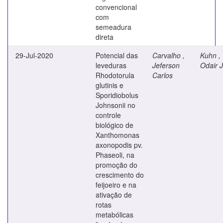
convencional
com
semeadura
direta
29-Jul-2020
Potencial das
Carvalho ,
Kuhn ,
leveduras
Jeferson
Odair 
Rhodotorula
Carlos
glutinis e
Sporidiobolus
Johnsonii no
controle
biológico de
Xanthomonas
axonopodis pv.
Phaseoli, na
promoção do
crescimento do
feijoeiro e na
ativação de
rotas
metabólicas