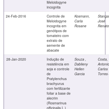
Meloidogyne
incognita
24-Feb-2016
Controle de
Kosmann,
Stangar
Meloidogyne
Carla
José
incognita em
Rosane
Renato
genótipos de
tomateiro com
extrato de
semente de
abacate
28-Jan-2020
Indução de
Souza ,
Costa,
resistência em
Dablieny
Antoni
soja e controle
Hellen
Carlos
de
Garcia
Torres
Pratylenchus
brachyurus
com fertilizante
foliar a base de
alecrim
(Rosmarinus
officinalis L.)