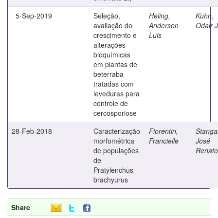
5-Sep-2019
Seleção,
Heling,
Kuhn,
avaliação do
Anderson
Odair 
crescimento e
Luis
alterações
bioquímicas
em plantas de
beterraba
tratadas com
leveduras para
controle de
cercosporiose
28-Feb-2018
Caracterização
Fiorentin,
Stangar
morfométrica
Francielle
José
de populações
Renato
de
Pratylenchus
brachyurus
Share