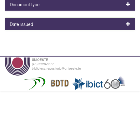
Document type
Date issued
UNIOESTE
(45) 3220-3000
biblioteca.repositorio@unioeste.br