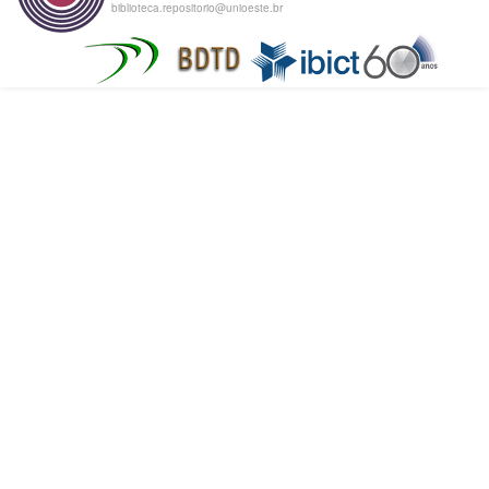
biblioteca.repositorio@unioeste.br