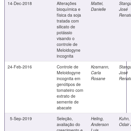
14-Dec-2018
Alterações
Mattei,
Stanga
bioquímica e
Danielle
José
física da soja
Renat
tratada com
silicato de
potássio
visando o
controle de
Meloidogyne
incognita
24-Feb-2016
Controle de
Kosmann,
Stanga
Meloidogyne
Carla
José
incognita em
Rosane
Renat
genótipos de
tomateiro com
extrato de
semente de
abacate
5-Sep-2019
Seleção,
Heling,
Kuhn,
avaliação do
Anderson
Odair
crescimento e
Luis