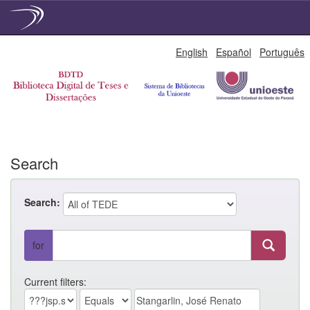
Skip
English
Español
Português
navigation
Search
Search:
for
Current filters: