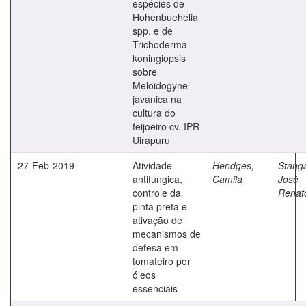
espécies de
Hohenbuehelia
spp. e de
Trichoderma
koningiopsis
sobre
Meloidogyne
javanica na
cultura do
feijoeiro cv. IPR
Uirapuru
27-Feb-2019
Atividade
Hendges,
Stanga
antifúngica,
Camila
José
controle da
Renat
pinta preta e
ativação de
mecanismos de
defesa em
tomateiro por
óleos
essenciais