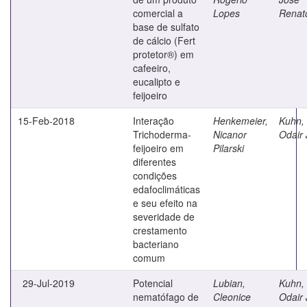
comercial a
Lopes
Renat
base de sulfato
de cálcio (Fert
protetor®) em
cafeeiro,
eucalipto e
feijoeiro
15-Feb-2018
Interação
Henkemeier,
Kuhn,
Trichoderma-
Nicanor
Odair
feijoeiro em
Pilarski
diferentes
condições
edafoclimáticas
e seu efeito na
severidade de
crestamento
bacteriano
comum
29-Jul-2019
Potencial
Lubian,
Kuhn,
nematófago de
Cleonice
Odair