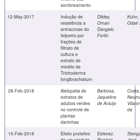
sombreamento
12-May-2017
Indução de
Dildey,
Kuhn,
resistência a
Omari
Odair
antracnose do
Dangelo
feijoeiro por
Forlin
frações de
filtrato de
cultura e
extrato de
micélio de
Trichoderma
longibrachiatum
28-Feb-2018
Alelopatia de
Barbosa,
Costa,
extratos de
Jaqueline
Neumá
adubos verdes
de Araújo
Vilano
no controle de
da
plantas
daninhas
15-Feb-2018
Efeito protetivo
Estevez,
Stanga
de um produto
Rogério
José