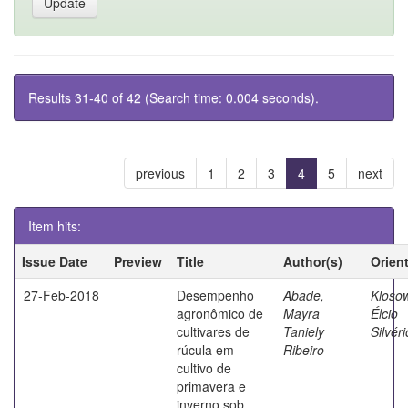
Results 31-40 of 42 (Search time: 0.004 seconds).
previous
1
2
3
4
5
next
Item hits:
Issue Date
Preview
Title
Author(s)
Orien
27-Feb-2018
Desempenho
Abade,
Klosow
agronômico de
Mayra
Élcio
cultivares de
Taniely
Silvéri
rúcula em
Ribeiro
cultivo de
primavera e
inverno sob