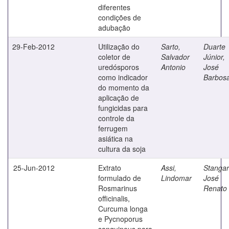
diferentes
condições de
adubação
29-Feb-2012
Utilização do
Sarto,
Duarte
coletor de
Salvador
Júnior,
uredósporos
Antonio
José
como indicador
Barbos
do momento da
aplicação de
fungicidas para
controle da
ferrugem
asiática na
cultura da soja
25-Jun-2012
Extrato
Assi,
Stangarl
formulado de
Lindomar
José
Rosmarinus
Renato
officinalis,
Curcuma longa
e Pycnoporus
sanguineus para