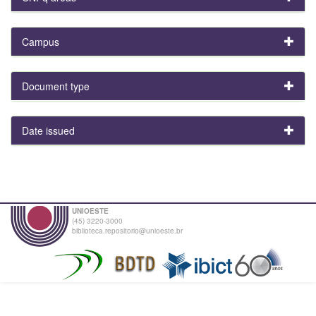
Campus
Document type
Date issued
UNIOESTE
(45) 3220-3000
biblioteca.repositorio@unioeste.br