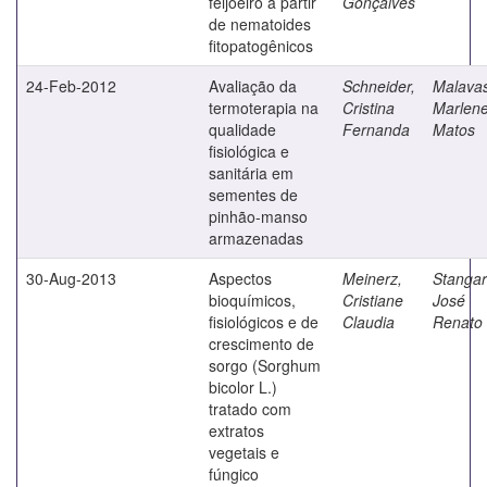
feijoeiro a partir
Gonçalves
de nematoides
fitopatogênicos
24-Feb-2012
Avaliação da
Schneider,
Malavas
termoterapia na
Cristina
Marlen
qualidade
Fernanda
Matos
fisiológica e
sanitária em
sementes de
pinhão-manso
armazenadas
30-Aug-2013
Aspectos
Meinerz,
Stangarl
bioquímicos,
Cristiane
José
fisiológicos e de
Claudia
Renato
crescimento de
sorgo (Sorghum
bicolor L.)
tratado com
extratos
vegetais e
fúngico