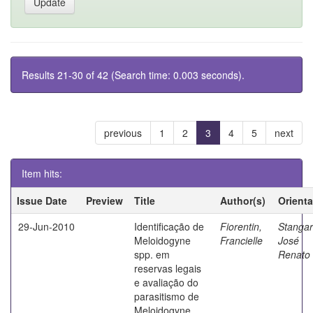
Results 21-30 of 42 (Search time: 0.003 seconds).
previous
1
2
3
4
5
next
Item hits:
Issue Date
Preview
Title
Author(s)
Orient
29-Jun-2010
Identificação de
Fiorentin,
Stangarl
Meloidogyne
Francielle
José
spp. em
Renato
reservas legais
e avaliação do
parasitismo de
Meloidogyne