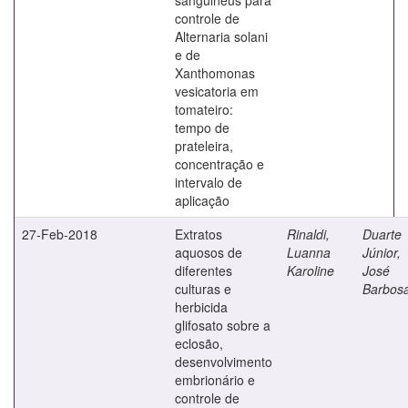
controle de
Alternaria solani
e de
Xanthomonas
vesicatoria em
tomateiro:
tempo de
prateleira,
concentração e
intervalo de
aplicação
27-Feb-2018
Extratos
Rinaldi,
Duarte
aquosos de
Luanna
Júnior,
diferentes
Karoline
José
culturas e
Barbos
herbicida
glifosato sobre a
eclosão,
desenvolvimento
embrionário e
controle de