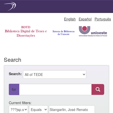
Skip
English
Español
Português
navigation
Search
Search:
for
Current filters: