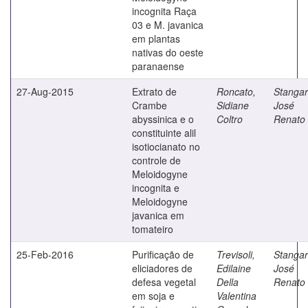
incognita Raça
03 e M. javanica
em plantas
nativas do oeste
paranaense
27-Aug-2015
Extrato de
Roncato,
Stangarl
Crambe
Sidiane
José
abyssinica e o
Coltro
Renato
constituinte alil
isotiocianato no
controle de
Meloidogyne
incognita e
Meloidogyne
javanica em
tomateiro
25-Feb-2016
Purificação de
Trevisoli,
Stangarl
eliciadores de
Edilaine
José
defesa vegetal
Della
Renato
em soja e
Valentina