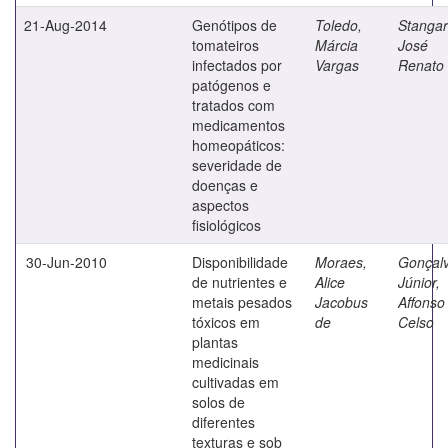
21-Aug-2014
Genótipos de
Toledo,
Stangarl
tomateiros
Márcia
José
infectados por
Vargas
Renato
patógenos e
tratados com
medicamentos
homeopáticos:
severidade de
doenças e
aspectos
fisiológicos
30-Jun-2010
Disponibilidade
Moraes,
Gonçal
de nutrientes e
Alice
Júnior,
metais pesados
Jacobus
Affonso
tóxicos em
de
Celso
plantas
medicinais
cultivadas em
solos de
diferentes
texturas e sob