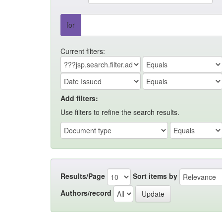
for
Current filters:
Add filters:
Use filters to refine the search results.
Results/Page
Sort items by
Authors/record