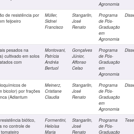
Agronomia
ão de resistência por
Müller,
Stangarlin,
Programa
Diss
m feijoeiro
Sidnei
José
de Pós-
Francisco
Renato
Graduação
em
Agronomia
tais pesados na
Montovani,
Gonçalves
Programa
Diss
s) cultivado em solos
Patrícia
Júnior,
de Pós-
tratados com
Andréa
Affonso
Graduação
Bertuol
Celso
em
Agronomia
ioquímicos de
Meinerz,
Stangarlin,
Programa
Diss
 bicolor) por frações
Cristiane
José
de Pós-
enca (Adiantum
Claudia
Renato
Graduação
em
Agronomia
resistência biótico,
Formentini,
Stangarlin,
Programa
Tes
is no controle de
Heloísa
José
de Pós-
 tomateiro
Maria
Renato
Graduação