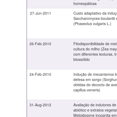
homeopáticas
27-Jun-2011
Custo adaptativo da induç
Saccharomyces boulardii e
(Phaseolus vulgaris L.)
26-Feb-2010
Fitodisponibilidade de me
cultura do milho (Zea may
com diferentes texturas, 
biossólido
24-Feb-2010
Indução de mecanismos b
defesa em sorgo (Sorghum
obtidas do decocto de av
capillus-veneris)
31-Aug-2012
Avaliação de indutores de 
abiótico e extratos vegeta
Meloidogyne incognita em