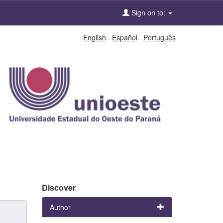
Sign on to:
English
Español
Português
Discover
Author