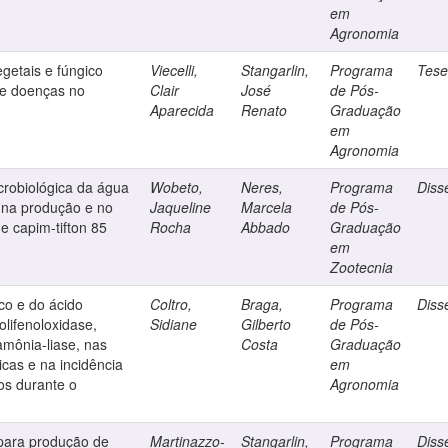
em
Agronomia
getais e fúngico
Viecelli,
Stangarlin,
Programa
Tes
 de doenças no
Clair
José
de Pós-
Aparecida
Renato
Graduação
em
Agronomia
robiológica da água
Wobeto,
Neres,
Programa
Diss
a na produção e no
Jaqueline
Marcela
de Pós-
 capim-tifton 85
Rocha
Abbado
Graduação
em
Zootecnia
co e do ácido
Coltro,
Braga,
Programa
Diss
polifenoloxidase,
Sidiane
Gilberto
de Pós-
amônia-liase, nas
Costa
Graduação
icas e na incidência
em
s durante o
Agronomia
para produção de
Martinazzo-
Stangarlin,
Programa
Diss