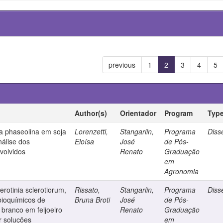
previous
1
2
3
4
5
Author(s)
Orientador
Program
Typ
a phaseolina em soja
Lorenzetti,
Stangarlin,
Programa
Diss
nálise dos
Eloísa
José
de Pós-
volvidos
Renato
Graduação
em
Agronomia
lerotinia sclerotiorum,
Rissato,
Stangarlin,
Programa
Diss
ioquímicos de
Bruna Broti
José
de Pós-
 branco em feijoeiro
Renato
Graduação
r soluções
em