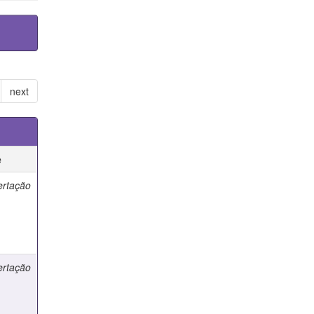
next
e
ertação
ertação