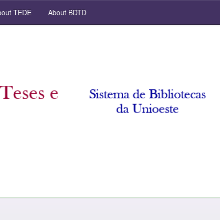
out TEDE
About BDTD