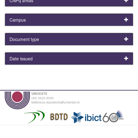
CNPq areas
Campus
Document type
Date issued
UNIOESTE
(45) 3220-3000
biblioteca.repositorio@unioeste.br