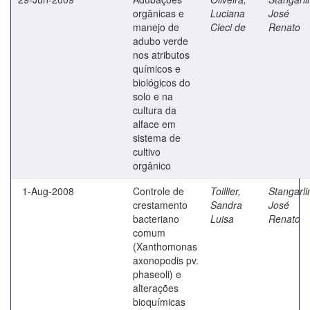
orgânicas e
Luciana
José
manejo de
Cleci de
Renato
adubo verde
nos atributos
químicos e
biológicos do
solo e na
cultura da
alface em
sistema de
cultivo
orgânico
1-Aug-2008
Controle de
Toillier,
Stangarli
crestamento
Sandra
José
bacteriano
Luisa
Renato
comum
(Xanthomonas
axonopodis pv.
phaseoli) e
alterações
bioquímicas