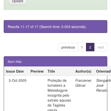
Results 11-17 of 17 (Search time: 0.003 seconds).
previous
1
2
next
Item hits:
Issue Date
Preview
Title
Author(s)
Orientad
3-Oct-2005
Proteção de
Franzener,
Stangarli
tomateiro a
Gilmar
José
Meloidogyne
Renato
incognita pelo
extrato aquoso
de Tagetes
patula