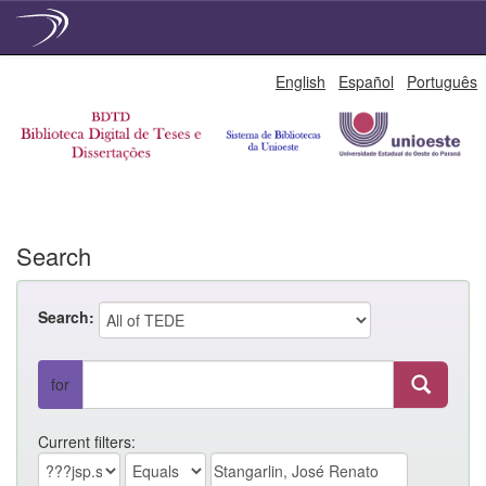
Skip
English
Español
Português
navigation
Search
Search:
for
Current filters: