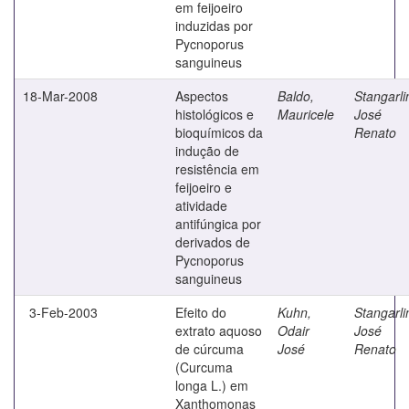
em feijoeiro
induzidas por
Pycnoporus
sanguineus
18-Mar-2008
Aspectos
Baldo,
Stangarli
histológicos e
Mauricele
José
bioquímicos da
Renato
indução de
resistência em
feijoeiro e
atividade
antifúngica por
derivados de
Pycnoporus
sanguineus
3-Feb-2003
Efeito do
Kuhn,
Stangarli
extrato aquoso
Odair
José
de cúrcuma
José
Renato
(Curcuma
longa L.) em
Xanthomonas