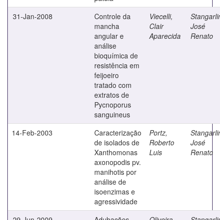
31-Jan-2008
Controle da
Viecelli,
Stangarli
mancha
Clair
José
angular e
Aparecida
Renato
análise
bioquímica de
resistência em
feijoeiro
tratado com
extratos de
Pycnoporus
sanguineus
14-Feb-2003
Caracterização
Portz,
Stangarli
de isolados de
Roberto
José
Xanthomonas
Luis
Renato
axonopodis pv.
manihotis por
análise de
isoenzimas e
agressividade
29-Jun-2009
Adubações
Oliveira,
Stangarli