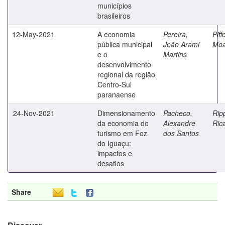
municípios
brasileiros
12-May-2021
A economia
Pereira,
Piffe
pública municipal
João Arami
Moa
e o
Martins
desenvolvimento
regional da região
Centro-Sul
paranaense
24-Nov-2021
Dimensionamento
Pacheco,
Rip
da economia do
Alexandre
Ric
turismo em Foz
dos Santos
do Iguaçu:
impactos e
desafios
Share