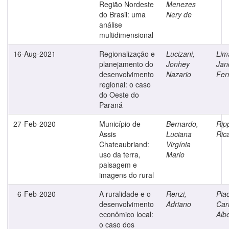
Região Nordeste
Menezes
do Brasil: uma
Nery de
análise
multidimensional
16-Aug-2021
Regionalização e
Lucizani,
Lim
planejamento do
Jonhey
Jan
desenvolvimento
Nazario
Fer
regional: o caso
do Oeste do
Paraná
27-Feb-2020
Município de
Bernardo,
Rip
Assis
Luciana
Ric
Chateaubriand:
Virgínia
uso da terra,
Mario
paisagem e
imagens do rural
6-Feb-2020
A ruralidade e o
Renzi,
Piac
desenvolvimento
Adriano
Car
econômico local:
Alb
o caso dos