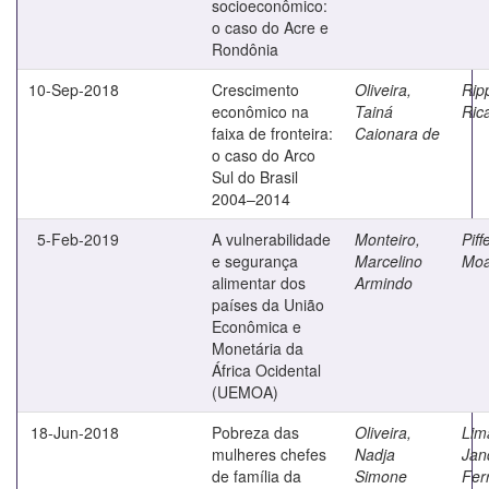
socioeconômico:
o caso do Acre e
Rondônia
10-Sep-2018
Crescimento
Oliveira,
Rip
econômico na
Tainá
Ric
faixa de fronteira:
Caionara de
o caso do Arco
Sul do Brasil
2004–2014
5-Feb-2019
A vulnerabilidade
Monteiro,
Piffe
e segurança
Marcelino
Moa
alimentar dos
Armindo
países da União
Econômica e
Monetária da
África Ocidental
(UEMOA)
18-Jun-2018
Pobreza das
Oliveira,
Lim
mulheres chefes
Nadja
Jan
de família da
Simone
Fer