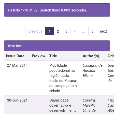
Results 1-10 of 52 (Search time: 0.003 seconds).
previous
1
2
3
4
...
6
next
Item hits:
Issue Date
Preview
Title
Author(s)
Ori
27-Mar-2014
Mobilidade
Casagrande,
Sou
populacional na
Adriana
Eds
região costa
Eliane
Cle
oeste do Paraná:
de
do campo para a
cidade
30-Jun-2021
Capacidade
Oliveira,
Piac
governativa e
Marcílio
Car
desenvolvimento
Lima de
Alb