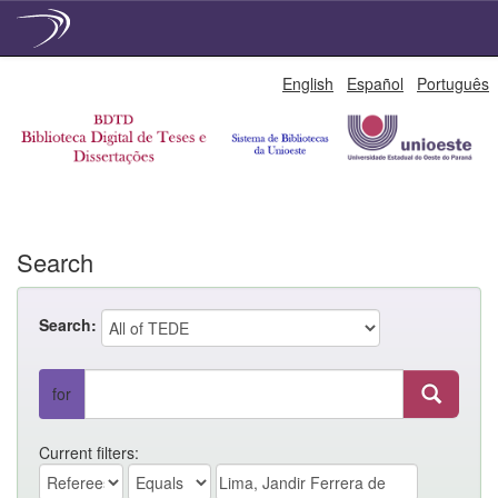
Skip
English
Español
Português
navigation
Search
Search:
for
Current filters: