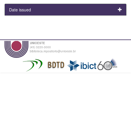
Date issued
UNIOESTE
(45) 3220-3000
biblioteca.repositorio@unioeste.br