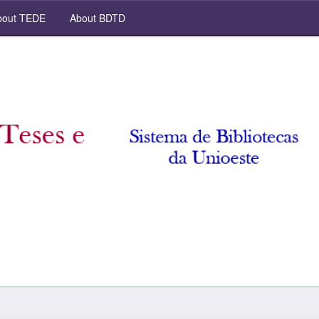
out TEDE
About BDTD