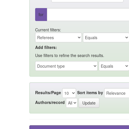
for
Current filters:
Add filters:
Use filters to refine the search results.
Results/Page
Sort items by
Authors/record