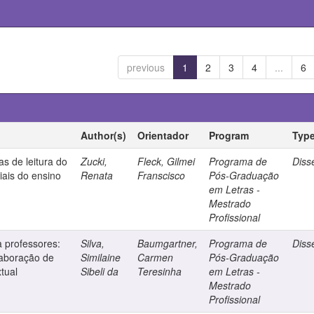
previous
1
2
3
4
...
6
Author(s)
Orientador
Program
Typ
as de leitura do
Zucki,
Fleck, Gilmei
Programa de
Diss
ciais do ensino
Renata
Franscisco
Pós-Graduação
em Letras -
Mestrado
Profissional
 professores:
Silva,
Baumgartner,
Programa de
Diss
laboração de
Similaine
Carmen
Pós-Graduação
tual
Sibeli da
Teresinha
em Letras -
Mestrado
Profissional