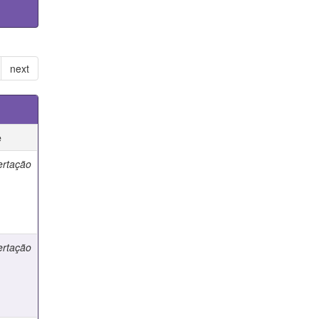
next
e
ertação
ertação