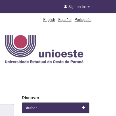
Sign on to:
English
Español
Português
Discover
Author