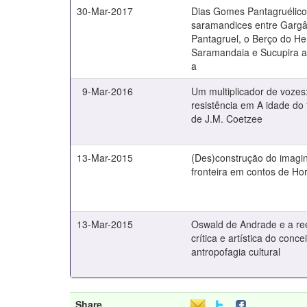
30-Mar-2017
Dias Gomes Pantagruélico:
saramandices entre Gargâ
Pantagruel, o Berço do Her
Saramandaia e Sucupira a
a
9-Mar-2016
Um multiplicador de vozes
resistência em A idade do
de J.M. Coetzee
13-Mar-2015
(Des)construção do imagin
fronteira em contos de Ho
13-Mar-2015
Oswald de Andrade e a re
crítica e artística do conce
antropofagia cultural
Share