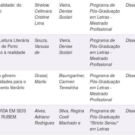
tualidade: do
Strelow,
Vieira,
Programa de
Diss
o
Celimara
Denise
Pós-Graduação
Cristine
Scolari
em Letras -
Lima
Mestrado
Profissional
itura Literária
Souza,
Vieira,
Programa de
Diss
 de Porto
Vanusa
Denise
Pós-Graduação
o à realidade
de
Scolari
em Letras -
Mestrado
Profissional
o gênero
Grassi,
Baumgartner,
Programa de
Diss
lidades para o
Marilu
Carmen
Pós-Graduação
nto literário
Teresinha
em Letras -
Mestrado
Profissional
VIDA EM SEIS
Alves,
Silva, Regina
Programa de
Diss
E RUBEM
Adriano
Coeli
Pós-Graduação
Rodrigues
Machado e
"Stricto Sensu"
em Letras