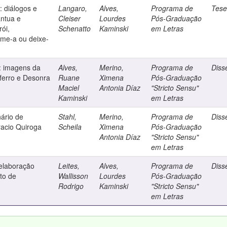
 diálogos e
Langaro,
Alves,
Programa de
Tes
ntua e
Cleiser
Lourdes
Pós-Graduação
ói,
Schenatto
Kaminski
em Letras
me-a ou deixe-
: imagens da
Alves,
Merino,
Programa de
Diss
 ferro e Desonra
Ruane
Ximena
Pós-Graduação
Maciel
Antonia Díaz
"Stricto Sensu"
Kaminski
em Letras
ário de
Stahl,
Merino,
Programa de
Diss
racio Quiroga
Scheila
Ximena
Pós-Graduação
Antonia Díaz
"Stricto Sensu"
em Letras
elaboração
Leites,
Alves,
Programa de
Diss
ito de
Wallisson
Lourdes
Pós-Graduação
Rodrigo
Kaminski
"Stricto Sensu"
em Letras