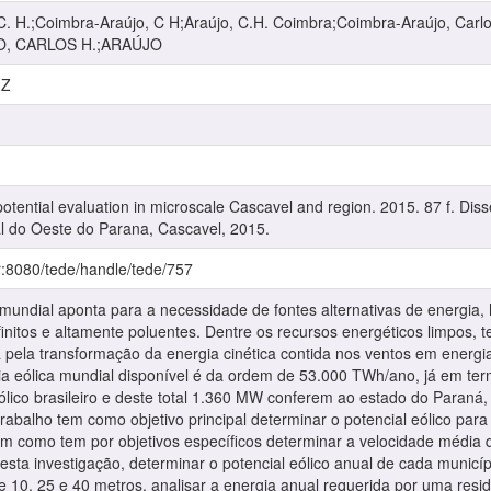
H.;Coimbra-Araújo, C H;Araújo, C.H. Coimbra;Coimbra-Araújo, Car
O, CARLOS H.;ARAÚJO
1Z
potential evaluation in microscale Cascavel and region. 2015. 87 f. Di
l do Oeste do Parana, Cascavel, 2015.
br:8080/tede/handle/tede/757
mundial aponta para a necessidade de fontes alternativas de energia,
finitos e altamente poluentes. Dentre os recursos energéticos limpos, t
á pela transformação da energia cinética contida nos ventos em energ
ia eólica mundial disponível é da ordem de 53.000 TWh/ano, já em te
lico brasileiro e deste total 1.360 MW conferem ao estado do Paraná,
trabalho tem como objetivo principal determinar o potencial eólico pa
em como tem por objetivos específicos determinar a velocidade média
esta investigação, determinar o potencial eólico anual de cada municí
de 10, 25 e 40 metros, analisar a energia anual requerida por uma re