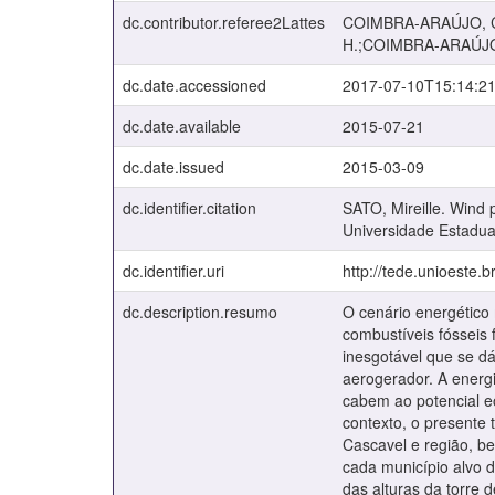
dc.contributor.referee2Lattes
COIMBRA-ARAÚJO, C. 
H.;COIMBRA-ARAÚJ
dc.date.accessioned
2017-07-10T15:14:2
dc.date.available
2015-07-21
dc.date.issued
2015-03-09
dc.identifier.citation
SATO, Mireille. Wind 
Universidade Estadua
dc.identifier.uri
http://tede.unioeste.
dc.description.resumo
O cenário energético 
combustíveis fósseis 
inesgotável que se d
aerogerador. A energ
cabem ao potencial eó
contexto, o presente 
Cascavel e região, b
cada município alvo d
das alturas da torre 