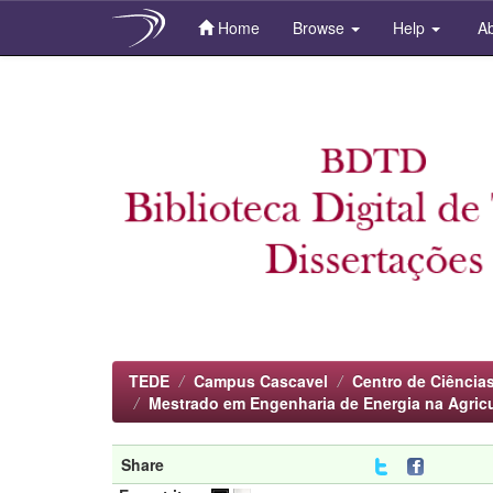
Home
Browse
Help
Ab
Skip
navigation
TEDE
Campus Cascavel
Centro de Ciência
Mestrado em Engenharia de Energia na Agricu
Share