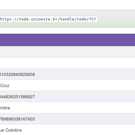
https://tede.unioeste.br/handle/tede/757
r/3610322840825608
 Cruz
r/5644626331586827
rreira
r/8789898338167603
que Coimbra