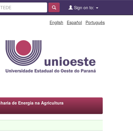
Sign on to:
English
Español
Português
ria de Energia na Agricultura