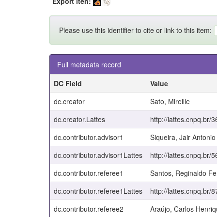
Export iten:
Please use this identifier to cite or link to this item:
Full metadata record
DC Field
Value
dc.creator
Sato, Mireille
dc.creator.Lattes
http://lattes.cnpq.b
dc.contributor.advisor1
Siqueira, Jair Antonio
dc.contributor.advisor1Lattes
http://lattes.cnpq.b
dc.contributor.referee1
Santos, Reginaldo Fe
dc.contributor.referee1Lattes
http://lattes.cnpq.b
dc.contributor.referee2
Araújo, Carlos Henri