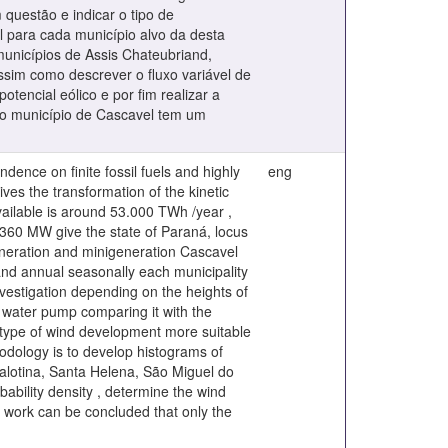
questão e indicar o tipo de
 para cada município alvo da desta
municípios de Assis Chateubriand,
ssim como descrever o fluxo variável de
tencial eólico e por fim realizar a
s o município de Cascavel tem um
dence on finite fossil fuels and highly
eng
ves the transformation of the kinetic
ailable is around 53.000 TWh /year ,
 1.360 MW give the state of Paraná, locus
ogeneration and minigeneration Cascavel
and annual seasonally each municipality
 investigation depending on the heights of
 water pump comparing it with the
 type of wind development more suitable
hodology is to develop histograms of
Palotina, Santa Helena, São Miguel do
ability density , determine the wind
e work can be concluded that only the