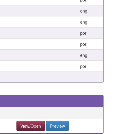
eng
eng
por
por
eng
por
View/Open
Preview