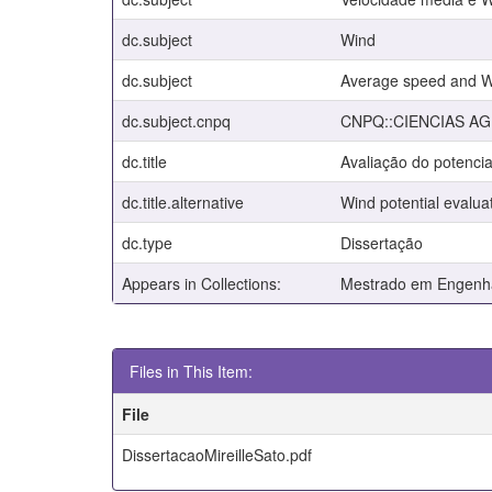
dc.subject
Wind
dc.subject
Average speed and We
dc.subject.cnpq
CNPQ::CIENCIAS A
dc.title
Avaliação do potencia
dc.title.alternative
Wind potential evalua
dc.type
Dissertação
Appears in Collections:
Mestrado em Engenhar
Files in This Item:
File
DissertacaoMireilleSato.pdf