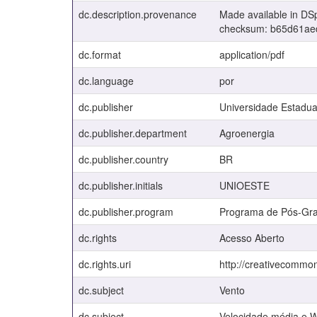
dc.description.provenance
Made available in DS
checksum: b65d61ae
dc.format
application/pdf
dc.language
por
dc.publisher
Universidade Estadua
dc.publisher.department
Agroenergia
dc.publisher.country
BR
dc.publisher.initials
UNIOESTE
dc.publisher.program
Programa de Pós-Grad
dc.rights
Acesso Aberto
dc.rights.uri
http://creativecommon
dc.subject
Vento
dc.subject
Velocidade média e W