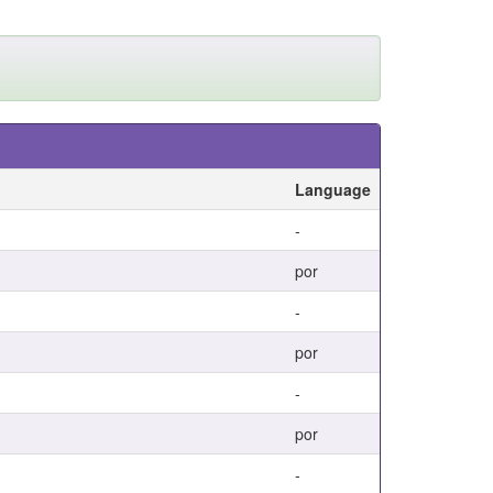
Language
-
por
-
por
-
por
-