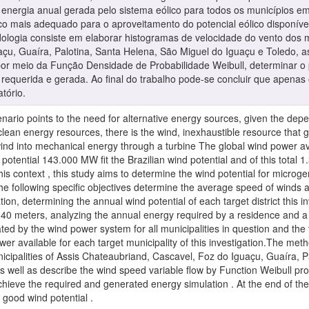
nergia anual gerada pelo sistema eólico para todos os municípios em 
o mais adequado para o aproveitamento do potencial eólico disponível
dologia consiste em elaborar histogramas de velocidade do vento dos 
çu, Guaíra, Palotina, Santa Helena, São Miguel do Iguaçu e Toledo, a
or meio da Função Densidade de Probabilidade Weibull, determinar o po
 requerida e gerada. Ao final do trabalho pode-se concluir que apena
atório.
ario points to the need for alternative energy sources, given the depen
lean energy resources, there is the wind, inexhaustible resource that gi
ind into mechanical energy through a turbine The global wind power av
 potential 143.000 MW fit the Brazilian wind potential and of this total
 this context , this study aims to determine the wind potential for micr
he following specific objectives determine the average speed of winds 
gation, determining the annual wind potential of each target district this
 40 meters, analyzing the annual energy required by a residence and a
ed by the wind power system for all municipalities in question and the
wer available for each target municipality of this investigation.The met
icipalities of Assis Chateaubriand, Cascavel, Foz do Iguaçu, Guaíra, 
s well as describe the wind speed variable flow by Function Weibull prob
 achieve the required and generated energy simulation . At the end of th
 good wind potential .