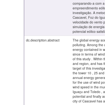
comparando-a com a e
empreendimento eólic
investigação. A meto
Cascavel, Foz do Igua
velocidade do vento p
simulação de energia
potencial eólico satisf
dc.description.abstract
The global energy scen
polluting. Among the c
energy contained in w
since in terms of wind
of this study . Within
and region, and has t
target of this investi
the tower 10 , 25 and
annual energy generat
for the use of wind po
wind speed in the mun
Iguaçu and Toledo , a
potential and finally
city of Cascavel has a