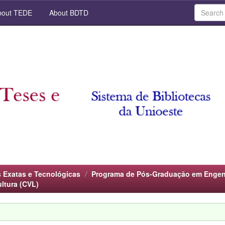
out TEDE
About BDTD
s Exatas e Tecnológicas
Programa de Pós-Graduação em Engenha
ltura (CVL)