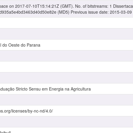
pace on 2017-07-10T15:14:21Z (GMT). No. of bitstreams: 1 Dissertacao
d935a5e4bd3463d40d50e82e (MD5) Previous issue date: 2015-03-09
l do Oeste do Parana
uação Stricto Sensu em Energia na Agricultura
s.org/licenses/by-nc-nd/4.0/
eibull