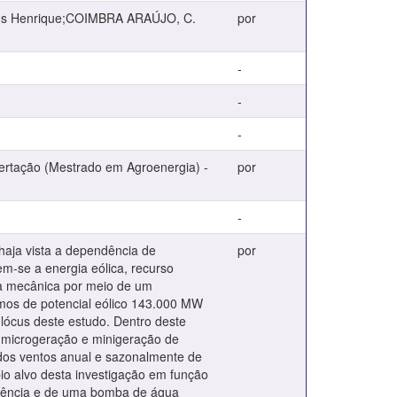
los Henrique;COIMBRA ARAÚJO, C.
por
-
-
-
ssertação (Mestrado em Agroenergia) -
por
-
 haja vista a dependência de
por
em-se a energia eólica, recurso
ia mecânica por meio de um
rmos de potencial eólico 143.000 MW
 lócus deste estudo. Dentro deste
ra microgeração e minigeração de
 dos ventos anual e sazonalmente de
pio alvo desta investigação em função
sidência e de uma bomba de água